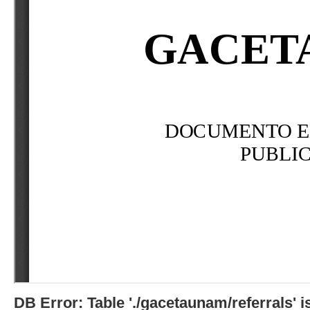
DB Error: Table './gacetaunam/referrals'