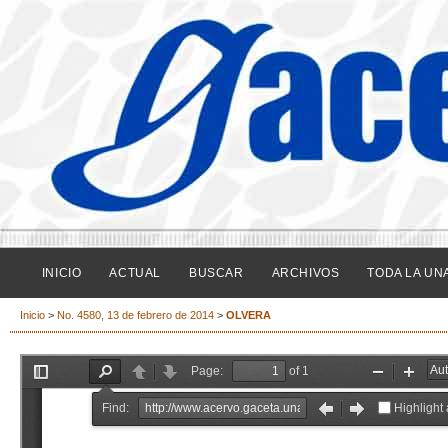
INICIO
ACTUAL
BUSCAR
ARCHIVOS
TODA LA UN
Inicio
>
No. 4580, 13 de febrero de 2014
>
OLVERA