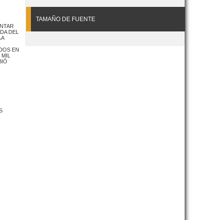
TAMAÑO DE FUENTE
ENTAR
DA DEL
 A
ADOS EN
 MIL
BIÓ
S