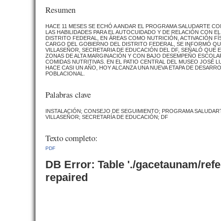
Resumen
HACE 11 MESES SE ECHÓ A ANDAR EL PROGRAMA SALUDARTE CON
LAS HABILIDADES PARA EL AUTOCUIDADO Y DE RELACIÓN CON E
DISTRITO FEDERAL, EN ÁREAS COMO NUTRICIÓN, ACTIVACIÓN FÍ
CARGO DEL GOBIERNO DEL DISTRITO FEDERAL, SE INFORMÓ QUE
VILLASEÑOR, SECRETARIA DE EDUCACIÓN DEL DF, SEÑALÓ QUE ES
ZONAS DE ALTA MARGINACIÓN Y CON BAJO DESEMPEÑO ESCOLAR.
COMIDAS NUTRITIVAS. EN EL PATIO CENTRAL DEL MUSEO JOSÉ 
HACE CASI UN AÑO, HOY ALCANZA UNA NUEVA ETAPA DE DESARR
POBLACIONAL.
Palabras clave
INSTALACIÓN; CONSEJO DE SEGUIMIENTO; PROGRAMA SALUDART
VILLASEÑOR; SECRETARÍA DE EDUCACIÓN; DF
Texto completo:
PDF
DB Error: Table './gacetaunam/ref
repaired