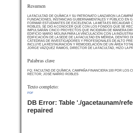
Resumen
LA FACULTAD DE QUÍMICA Y SU PATRONATO LANZARON LA CAMPAÑA
FUNDACIONES, INSTANCIAS GUBERNAMENTALES Y PÚBLICO EN G
FORMAR ESTUDIANTES DE EXCELENCIA. LA META ES RECAUDAR 
ROBLES, SE DIO A CONOCER QUE CON LOS FONDOS QUE SE RECA
IMPULSARÁN CINCO PROYECTOS QUE INCIDIRÁN DE MANERA DIR
EDIFICIO MARIO MOLINA PARA LA VINCULACIÓN CON LA INDUSTRIA
EDIFICACIÓN DE LA SEDE DE LA FACULTAD EN MÉRIDA, DENTRO 
CÁTEDRAS DE INVESTIGADORES Y PROFESIONALES DE ALTO PREST
INCLUYE LA RESTAURACIÓN Y REMODELACIÓN DE UN ÁREA TOTAL
JORGE VÁZQUEZ RAMOS, DIRECTOR DE LA FACULTAD, HIZO LA P
Palabras clave
FQ; FACULTAD DE QUÍMICA; CAMPAÑA FINANCIERA 100 POR LOS
RECTOR; JOSÉ NARRO ROBLES
Texto completo:
PDF
DB Error: Table './gacetaunam/ref
repaired