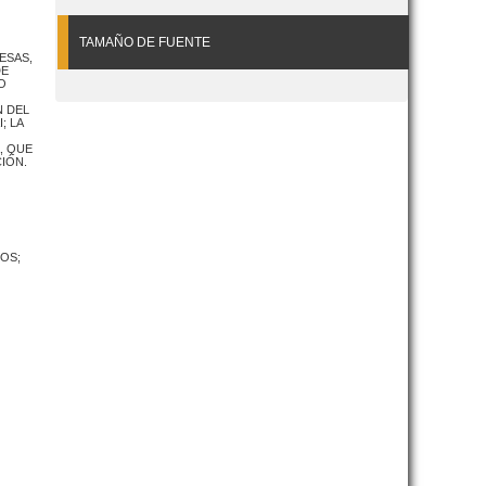
TAMAÑO DE FUENTE
ESAS,
DE
O
N DEL
; LA
, QUE
IÓN.
OS;