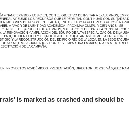
 FINANCIERA 100 X LOS CIEN, CON EL OBJETIVO DE INVITAR A EXALUMNOS, EMPR
ENERAL A REUNIR LOS RECURSOS QUE LE PERMITAN CONTINUAR CON SU TAREA 
CIEN MILLONES DE PESOS. EN EL ACTO, ENCABEZADO POR EL RECTOR JOSÉ NARR
BEN A FAVOR DE LA ENTIDAD ACADÉMICA –PRÓXIMA A CUMPLIR CIEN AÑOS– SE
ECTA EN EL DESARROLLO DE ALUMNOS, MAESTROS Y DEL PAÍS: LA CONSTRUCCIÓ
; LA RENOVACIÓN Y AMPLIACIÓN DEL EQUIPO DE ALTA ESPECIALIZACIÓN DE LA USAI
DEL PARQUE CIENTÍFICO Y TECNOLÓGICO DE YUCATÁN, ASÍ COMO LA CREACIÓN DE
IGIO Y LA RECONS­TRUCCIÓN DEL EDIFICIO RÍO DE LA LOZA, EN LA SEDE TACUBA
 DE 547 METROS CUADRADOS, DONDE SE IMPARTIRÁ LA MAESTRÍA EN ALTA DIRECC
RESENTACIÓN DE LA CAMPAÑA.
 CIEN; PROYECTOS ACADÉMICOS; PRESENTACIÓN; DIRECTOR; JORGE VÁZQUEZ RAM
errals' is marked as crashed and should be