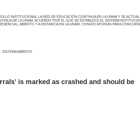
ROLLO INSTITUCIONAL LA RED DE EDUCACIÓN CONTINUA EN LA UNAM Y SE ACTUAL
INUA DE LA UNAM. ACUERDO POR EL QUE SE ESTABLECE EL SISTEMA INSTITUCI
RESENCIAL, ABIERTO Y A DISTANCIA EN LA UNAM. CONVOCATORIAS PARA CONCURS
: SISTEMA ABIERTO
errals' is marked as crashed and should be