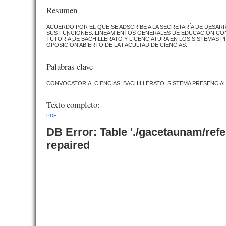
Resumen
ACUERDO POR EL QUE SE ADSCRIBE A LA SECRETARÍA DE DESAR
SUS FUNCIONES. LINEAMIENTOS GENERALES DE EDUCACIÓN CONT
TUTORÍA DE BACHILLERATO Y LICENCIATURA EN LOS SISTEMAS P
OPOSICIÓN ABIERTO DE LA FACULTAD DE CIENCIAS.
Palabras clave
CONVOCATORIA; CIENCIAS; BACHILLERATO; SISTEMA PRESENCIAL
Texto completo:
PDF
DB Error: Table './gacetaunam/ref
repaired