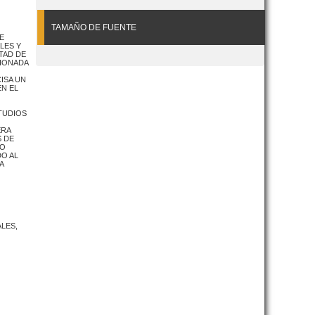
TAMAÑO DE FUENTE
E
LES Y
TAD DE
CIONADA
ISA UN
EN EL
STUDIOS
ERA
S DE
CO
O AL
A
LES,