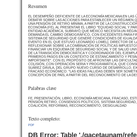
Resumen
EL DESEMPEÑO DEFICIENTE DE LA ECONOMÍA MEXICANA EN LAS Ú
DEBATIR SOBRE LAS ACCIONES PARA ESTABLECER UN RÉGIMEN 
UNA PENSIÓN DE RETIRO MÍNIMA, A PARTIR DE LA CONSTRUCCI
ECONOMÍA (FE). AL PRESENTAR EL LIBRO "EQUIDAD SOCIAL Y
ENTIDAD ACADÉMICA, SUBRAYÓ QUE MÉXICO NECESITA UN RÉG
DEMANDA EL CAMBIO DEMOGRÁFICO, CON EXCEDENTES PARA FINA
SISTEMA DE SEGURIDAD QUE GENERE CONDICIONES DE IGUALDAD.
EVENTO EN EL QUE ESTUVO LEONARDO LOMELÍ, DIRECTOR DE LA 
REFLEXIONAR SOBRE LA COMBINACIÓN DE POLÍTICAS IMPUEST
FINANCIAR UN ESQUEMA DE SEGURIDAD SOCIAL Y DE SALUD UNIV
DE LA TRANSICIÓN DEMOCRÁTICA Y COORDINADOR DEL EJEMPLA
PRIMEROS PASOS EN UN CONTEXTO DE ESTANCAMIENTO Y PESIM
IMPORTANTE". CON EL PROPÓSITO DE AFRONTAR LAS DIFICULT
COLISIÓN, CON OPERACIÓN SERIA Y PROGRAMÁTICA, QUE CONS
SUÁREZ DÁVILA, DEL GRUPO NUEVO CURSO DE DESARROLLO, EX
FRACASO ECONÓMICO. "LAS IDEAS FALLIDAS DEBEN SER SOMETI
CONCEPCIÓN DE PAÍS, A PARTIR DEL RECONOCIMIENTO DE LA DE
Palabras clave
FE, PRESENTACIÓN, LIBRO, ECONOMÍA MEXICANA, FRACASO, ES
PENSIÓN RETIRO, CONSENSOS POLÍTICOS, SISTEMA SEGURIDAD
COALICIÓN, REFORMAS, RECONOCIMIENTO, DESIGUALDAD
Texto completo:
PDF
DB Error: Table './gacetaunam/ref