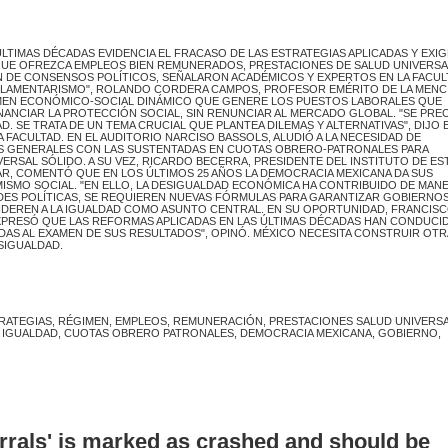
LTIMAS DÉCADAS EVIDENCIA EL FRACASO DE LAS ESTRATEGIAS APLICADAS Y EXIG
QUE OFREZCA EMPLEOS BIEN REMUNERADOS, PRESTACIONES DE SALUD UNIVERSA
ÓN DE CONSENSOS POLÍTICOS, SEÑALARON ACADÉMICOS Y EXPERTOS EN LA FACUL
 PARLAMENTARISMO", ROLANDO CORDERA CAMPOS, PROFESOR EMÉRITO DE LA MEN
IMEN ECONÓMICO-SOCIAL DINÁMICO QUE GENERE LOS PUESTOS LABORALES QUE
NCIAR LA PROTECCIÓN SOCIAL, SIN RENUNCIAR AL MERCADO GLOBAL. "SE PREC
 SE TRATA DE UN TEMA CRUCIAL QUE PLANTEA DILEMAS Y ALTERNATIVAS", DIJO 
FACULTAD. EN EL AUDITORIO NARCISO BASSOLS, ALUDIÓ A LA NECESIDAD DE
OS GENERALES CON LAS SUSTENTADAS EN CUOTAS OBRERO-PATRONALES PARA
ERSAL SÓLIDO. A SU VEZ, RICARDO BECERRA, PRESIDENTE DEL INSTITUTO DE E
R, COMENTÓ QUE EN LOS ÚLTIMOS 25 AÑOS LA DEMOCRACIA MEXICANA DA SUS
ISMO SOCIAL. "EN ELLO, LA DESIGUALDAD ECONÓMICA HA CONTRIBUIDO DE MAN
ADES POLÍTICAS, SE REQUIEREN NUEVAS FÓRMULAS PARA GARANTIZAR GOBIERNO
IDEREN A LA IGUALDAD COMO ASUNTO CENTRAL. EN SU OPORTUNIDAD, FRANCIS
PRESÓ QUE LAS REFORMAS APLICADAS EN LAS ÚLTIMAS DÉCADAS HAN CONDUCID
DAS AL EXAMEN DE SUS RESULTADOS", OPINÓ. MÉXICO NECESITA CONSTRUIR OTR
SIGUALDAD.
TRATEGIAS, RÉGIMEN, EMPLEOS, REMUNERACIÓN, PRESTACIONES SALUD UNIVERSA
, IGUALDAD, CUOTAS OBRERO PATRONALES, DEMOCRACIA MEXICANA, GOBIERNO,
errals' is marked as crashed and should be