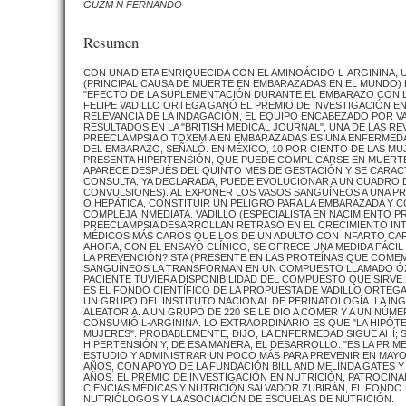
GUZM N FERNANDO
Resumen
CON UNA DIETA ENRIQUECIDA CON EL AMINOÁCIDO L-ARGININA,
(PRINCIPAL CAUSA DE MUERTE EN EMBARAZADAS EN EL MUNDO) 
"EFECTO DE LA SUPLEMENTACIÓN DURANTE EL EMBARAZO CON L-
FELIPE VADILLO ORTEGA GANÓ EL PREMIO DE INVESTIGACIÓN EN
RELEVANCIA DE LA INDAGACIÓN, EL EQUIPO ENCABEZADO POR VA
RESULTADOS EN LA "BRITISH MEDICAL JOURNAL", UNA DE LAS R
PREECLAMPSIA O TOXEMIA EN EMBARAZADAS ES UNA ENFERMEDA
DEL EMBARAZO, SEÑALÓ. EN MÉXICO, 10 POR CIENTO DE LAS MU
PRESENTA HIPERTENSIÓN, QUE PUEDE COMPLICARSE EN MUERTE,
APARECE DESPUÉS DEL QUINTO MES DE GESTACIÓN Y SE CARACT
CONSULTA. YA DECLARADA, PUEDE EVOLUCIONAR A UN CUADRO
CONVULSIONES). AL EXPONER LOS VASOS SANGUÍNEOS A UNA P
O HEPÁTICA, CONSTITUIR UN PELIGRO PARA LA EMBARAZADA Y 
COMPLEJA INMEDIATA. VADILLO (ESPECIALISTA EN NACIMIENTO
PREECLAMPSIA DESARROLLAN RETRASO EN EL CRECIMIENTO IN
MÉDICOS MÁS CAROS QUE LOS DE UN ADULTO CON INFARTO CAR
AHORA, CON EL ENSAYO CLÍNICO, SE OFRECE UNA MEDIDA FÁCIL 
LA PREVENCIÓN? STA (PRESENTE EN LAS PROTEÍNAS QUE COME
SANGUÍNEOS LA TRANSFORMAN EN UN COMPUESTO LLAMADO ÓXID
PACIENTE TUVIERA DISPONIBILIDAD DEL COMPUESTO QUE SIRVE 
ES EL FONDO CIENTÍFICO DE LA PROPUESTA DE VADILLO ORTEGA 
UN GRUPO DEL INSTITUTO NACIONAL DE PERINATOLOGÍA. LA ING
ALEATORIA. A UN GRUPO DE 220 SE LE DIO A COMER Y A UN NÚM
CONSUMIÓ L-ARGININA. LO EXTRAORDINARIO ES QUE "LA HIPÓTE
MUJERES". PROBABLEMENTE, DIJO, LA ENFERMEDAD SIGUE AHÍ; 
HIPERTENSIÓN Y, DE ESA MANERA, EL DESARROLLO. "ES LA PRI
ESTUDIO Y ADMINISTRAR UN POCO MÁS PARA PREVENIR EN MAYO
AÑOS, CON APOYO DE LA FUNDACIÓN BILL AND MELINDA GATES Y
AÑOS. EL PREMIO DE INVESTIGACIÓN EN NUTRICIÓN, PATROCIN
CIENCIAS MÉDICAS Y NUTRICIÓN SALVADOR ZUBIRÁN, EL FONDO 
NUTRIÓLOGOS Y LA ASOCIACIÓN DE ESCUELAS DE NUTRICIÓN.