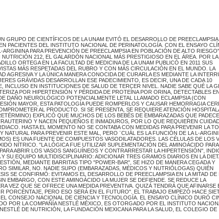
 UN GRUPO DE CIENTÍFICOS DE LA UNAM EVITÓ EL DESARROLLO DE PREECLAMPSIA
EN PACIENTES DEL INSTITUTO NACIONAL DE PERINATOLOGÍA. CON EL ENSAYO CLÍ
ARGININA PARA PREVENCIÓN DE PREECLAMPSIA EN POBLACIÓN DE ALTO RIESGO"
 NUTRICIÓN 212, EL GALARDÓN NACIONAL MÁS PRESTIGIOSO EN EL ÁREA. POR LA
DILLO ORTEGA EN LA FACULTAD DE MEDICINA DE LA UNAM PUBLICÓ EN 2011 SUS
EVISTAS MÁS RESPETADAS DEL RUBRO Y CON MÁS CIRCULACIÓN EN EL MUNDO. LA
D AGRESIVA Y LA ÚNICA MANERA CONOCIDA DE CURARLA ES MEDIANTE LA INTER
JERES GRÁVIDAS DESARROLLAN ESE PADECIMIENTO, ES DECIR, UNA DE CADA 10
 INCLUSO EN INSTITUCIONES DE SALUD DE TERCER NIVEL. NADIE SABE QUÉ LA G
ERIZA POR HIPERTENSIÓN Y PÉRDIDA DE PROTEÍNA POR ORINA, DETECTABLES E
 DE DAÑO NEUROLÓGICO POTENCIALMENTE LETAL LLAMADO ECLAMPSIA (CON
RESIÓN MAYOR, ESTA PATOLOGÍA PUEDE ROMPERLOS Y CAUSAR HEMORRAGIA CE
COMPROMETER AL PRODUCTO. SI SE PRESENTA, SE REQUIERE ATENCIÓN HOSPITAL
 PRETÉRMINO) EXPLICÓ QUE MUCHOS DE LOS BEBÉS DE EMBARAZADAS QUE PADEC
TRAUTERINO Y NACEN PEQUEÑOS E INMADUROS, POR LO QUE REQUIEREN CUIDA
DIACO. HASTA EL MOMENTO NO SE CONTABA CON MEDIDAS PARA PREVENIR LA TO
Y NATURAL PARA PREVENIR ESTE MAL, PERO ¨CUÁL ES LA FUNCIÓN DE LA L-ARGIN
MOS) ES UNA FUENTE DE COMPUESTOS VASODILATADORES. LAS CÉLULAS DE LOS 
O NÍTRICO. "LA LÓGICA FUE UTILIZAR SUPLEMENTACIÓN DEL AMINOÁCIDO PARA
PARA ABRIR LOS VASOS SANGUÍNEOS Y CONTRARRESTAR LA HIPERTENSIÓN", INDI
Y SU EQUIPO MULTIDISCIPLINARIO: ADICIONAR TRES GRAMOS DIARIOS EN LA DIET
ESTIÓN, MEDIANTE BARRITAS TIPO "POWER-BAR", SE HIZO DE MANERA CEGADA Y
ERO SIMILAR, NO. NADIE SUPO (EMBARAZADAS, MÉDICOS Y NUTRIÓLOGAS) QUIÉN
SIS SE CONFIRMÓ: EVITAMOS EL DESARROLLO DE PREECLAMPSIA EN LA MITAD DE
SIN EMBARGO, CON ESTE AMINOÁCIDO LA MUJER SE DEFIENDE. SE REDUCE LA
MERA VEZ QUE SE OFRECE UNA MEDIDA PREVENTIVA. QUIZÁ TENDRÁ QUE AFINARSE 
R PORCENTAJE, PERO ESO SERÁ EN EL FUTURO". EL TRABAJO EMPEZÓ HACE SIE
 EL CONSEJO NACIONAL DE CIENCIA Y TECNOLOGÍA. EL ENSAYO CLÍNICO DURÓ C
ADO POR LA COMPAÑÍA NESTLÉ MÉXICO, ES OTORGADO POR EL INSTITUTO NACION
NESTLÉ DE NUTRICIÓN, LA FUNDACIÓN MEXICANA PARA LA SALUD, EL COLEGIO DE