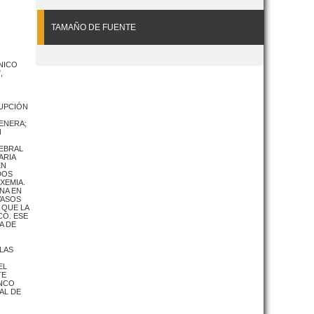
TAMAÑO DE FUENTE
NICO
,
RUPCIÓN
ENERA;
N
REBRAL
ARIA
EN
DOS
XEMIA.
INA EN
VASOS
 QUE LA
CÓ. ESE
A DE
 LAS
EL
TE
INCO
AL DE