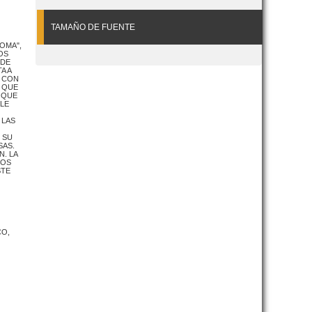
TAMAÑO DE FUENTE
OMA",
OS
 DE
A A
, CON
S QUE
 QUE
BLE
 LAS
 SU
SAS.
. LA
DOS
STE
CO,