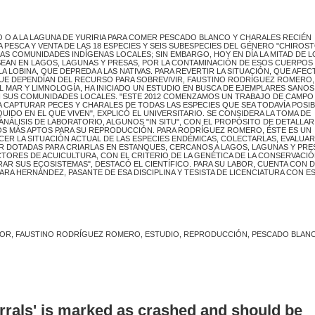
 O A LA LAGUNA DE YURIRIA PARA COMER PESCADO BLANCO Y CHARALES RECIÉN
PESCA Y VENTA DE LAS 18 ESPECIES Y SEIS SUBESPECIES DEL GÉNERO "CHIROST
AS COMUNIDADES INDÍGENAS LOCALES; SIN EMBARGO, HOY EN DÍA LA MITAD DE L
EAN EN LAGOS, LAGUNAS Y PRESAS, POR LA CONTAMINACIÓN DE ESOS CUERPOS
 LOBINA, QUE DEPREDA A LAS NATIVAS. PARA REVERTIR LA SITUACIÓN, QUE AFECT
UE DEPENDÍAN DEL RECURSO PARA SOBREVIVIR, FAUSTINO RODRÍGUEZ ROMERO
L MAR Y LIMNOLOGÍA, HA INICIADO UN ESTUDIO EN BUSCA DE EJEMPLARES SANO
 SUS COMUNIDADES LOCALES. "ESTE 2012 COMENZAMOS UN TRABAJO DE CAMPO
A CAPTURAR PECES Y CHARALES DE TODAS LAS ESPECIES QUE SEA TODAVÍA POSI
UIDO EN EL QUE VIVEN", EXPLICÓ EL UNIVERSITARIO. SE CONSIDERA LA TOMA DE
ÁLISIS DE LABORATORIO, ALGUNOS "IN SITU", CON EL PROPÓSITO DE DETALLAR
LOS MÁS APTOS PARA SU REPRODUCCIÓN. PARA RODRÍGUEZ ROMERO, ÉSTE ES UN
ER LA SITUACIÓN ACTUAL DE LAS ESPECIES ENDÉMICAS, COLECTARLAS, EVALUAR
R DOTADAS PARA CRIARLAS EN ESTANQUES, CERCANOS A LAGOS, LAGUNAS Y PRE
CTORES DE ACUICULTURA, CON EL CRITERIO DE LA GENÉTICA DE LA CONSERVACIÓN
AR SUS ECOSISTEMAS", DESTACÓ EL CIENTÍFICO. PARA SU LABOR, CUENTA CON 
RA HERNÁNDEZ, PASANTE DE ESA DISCIPLINA Y TESISTA DE LICENCIATURA CON E
GADOR, FAUSTINO RODRÍGUEZ ROMERO, ESTUDIO, REPRODUCCIÓN, PESCADO BLAN
errals' is marked as crashed and should be