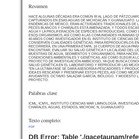
Resumen
HACE ALGUNAS DÉCADAS ERA COMÚN IR AL LAGO DE PÁTZCUARO
CAPTURADOS EN ESAS AGUAS DE MICHOACÁN Y GUANAJUATO. LA 
ENDÉMICAS DE MÉXICO, ERAN ACTIVIDADES TRADICIONALES DE L
PECES BLANCOS Y CHARALES ESTÁ AMENAZADA, Y TODOS ESCAS
AGUA Y LA PROLIFERACIÓN DE ESPECIES INTRODUCIDAS, COMO LA
ESOS ORGANISMOS, ASÍ COMO A LAS COMUNIDADES HUMANAS Q
40 AÑOS COMO INVESTIGADOR EN EL INSTITUTO DE CIENCIAS DE
CONSERVEN CUALIDADES GENÉTICAS, PARA REPRODUCIRLOS EN
RECORRERÁ, EN UNA PRIMERA ETAPA, 16 CUERPOS DE AGUA PAR
ENCONTRAR, EVALUAR SU SALUD GENÉTICA Y LA CALIDAD DEL LÍQ
MUESTRAS DE AGUA, SEDIMENTOS Y ORGANISMOS, PARA HACER AN
CONDICIONES AMBIENTALES Y GENÉTICAS, ASÍ COMO ELEGIR A 
PROYECTO DE INVESTIGACIÓN AMBICIOSO, YA QUE BUSCA CONOC
SALUD GENÉTICA EN EL LABORATORIO Y REPRODUCIR LAS MEJO
"EN LA ÚLTIMA FASE SE DARÁ ASESORÍA A PESCADORES Y PRODU
IDEA ES RESCATAR Y PRESERVAR ESTOS PECES, ASÍ COMO MEJOR
AYUDANTES: OCTAVIO SALAZAR GARCÍA, BIÓLOGO, Y MODESTO LA
PROYECTO.
Palabras clave
ICML, ICMYL, INSTITUTO CIENCIAS MAR LIMNOLOGÍA, INVESTI
CHARALES, AGUAS, ESTADOS, MICHOAC N, GUANAJUATO
Texto completo:
PDF
DB Error: Table './gacetaunam/ref