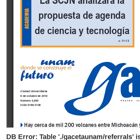
DB Error: Table './gacetaunam/referrals'