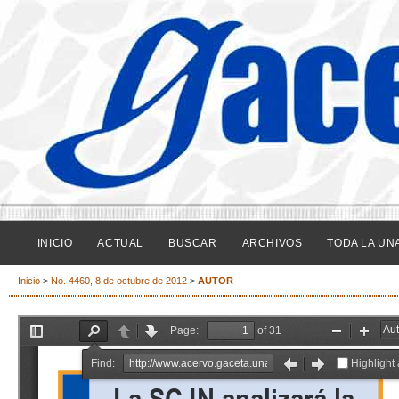
INICIO
ACTUAL
BUSCAR
ARCHIVOS
TODA LA UN
Inicio
>
No. 4460, 8 de octubre de 2012
>
AUTOR