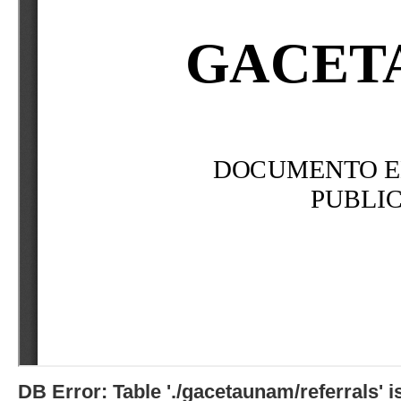
DB Error: Table './gacetaunam/referrals'