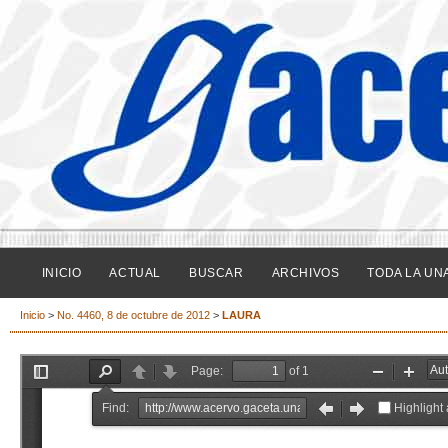
INICIO
ACTUAL
BUSCAR
ARCHIVOS
TODA LA UN
Inicio
>
No. 4460, 8 de octubre de 2012
>
LAURA