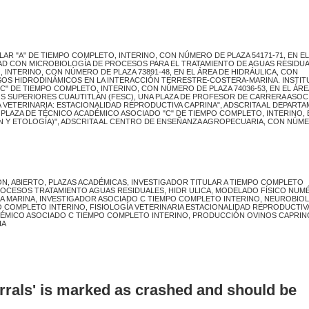
TULAR "A" DE TIEMPO COMPLETO, INTERINO, CON NÚMERO DE PLAZA 54171-71, EN E
AD CON MICROBIOLOGÍA DE PROCESOS PARA EL TRATAMIENTO DE AGUAS RESIDUA
 INTERINO, CON NÚMERO DE PLAZA 73891-48, EN EL ÁREA DE HIDRÁULICA, CON
SOS HIDRODINÁMICOS EN LA INTERACCIÓN TERRESTRE-COSTERA-MARINA. INSTIT
C" DE TIEMPO COMPLETO, INTERINO, CON NÚMERO DE PLAZA 74036-53, EN EL ÁRE
S SUPERIORES CUAUTITLÁN (FESC), UNA PLAZA DE PROFESOR DE CARRERA ASOC
ÍA VETERINARIA: ESTACIONALIDAD REPRODUCTIVA CAPRINA", ADSCRITA AL DEPART
A PLAZA DE TÉCNICO ACADÉMICO ASOCIADO "C" DE TIEMPO COMPLETO, INTERINO, 
 Y ETOLOGÍA)", ADSCRITA AL CENTRO DE ENSEÑANZA AGROPECUARIA, CON NÚM
IÓN, ABIERTO, PLAZAS ACADÉMICAS, INVESTIGADOR TITULAR A TIEMPO COMPLETO
OCESOS TRATAMIENTO AGUAS RESIDUALES, HIDR ULICA, MODELADO FÍSICO NUM
 MARINA, INVESTIGADOR ASOCIADO C TIEMPO COMPLETO INTERINO, NEUROBIO
COMPLETO INTERINO, FISIOLOGÍA VETERINARIA ESTACIONALIDAD REPRODUCTIV
DÉMICO ASOCIADO C TIEMPO COMPLETO INTERINO, PRODUCCIÓN OVINOS CAPRIN
IA
errals' is marked as crashed and should be