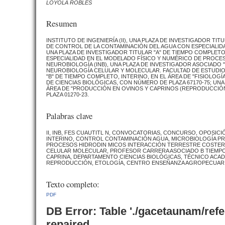
LOYOLA ROBLES
Resumen
INSTITUTO DE INGENIERÍA (II), UNA PLAZA DE INVESTIGADOR TI
DE CONTROL DE LA CONTAMINACIÓN DEL AGUA CON ESPECIALID
UNA PLAZA DE INVESTIGADOR TITULAR "A" DE TIEMPO COMPLETO,
ESPECIALIDAD EN EL MODELADO FÍSICO Y NUMÉRICO DE PROCE
NEUROBIOLOGÍA (INB), UNA PLAZA DE INVESTIGADOR ASOCIADO "
NEUROBIOLOGÍA CELULAR Y MOLECULAR. FACULTAD DE ESTUDIO
"B" DE TIEMPO COMPLETO, INTERINO, EN EL ÁREA DE "FISIOLOG
DE CIENCIAS BIOLÓGICAS, CON NÚMERO DE PLAZA 67170-75; UN
ÁREA DE "PRODUCCIÓN EN OVINOS Y CAPRINOS (REPRODUCCIÓN
PLAZA 01270-23.
Palabras clave
II, INB, FES CUAUTITL N, CONVOCATORIAS, CONCURSO, OPOSIC
INTERINO, CONTROL CONTAMINACIÓN AGUA, MICROBIOLOGÍA PR
PROCESOS HIDRODIN MICOS INTERACCIÓN TERRESTRE COSTERA
CELULAR MOLECULAR, PROFESOR CARRERA ASOCIADO B TIEMPO 
CAPRINA, DEPARTAMENTO CIENCIAS BIOLÓGICAS, TÉCNICO ACA
REPRODUCCIÓN, ETOLOGÍA, CENTRO ENSEÑANZA AGROPECUAR
Texto completo:
PDF
DB Error: Table './gacetaunam/ref
repaired