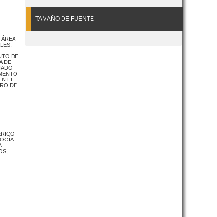
TAMAÑO DE FUENTE
L ÁREA
LES;
UTO DE
A DE
IADO
AMENTO
EN EL
ERO DE
ÉRICO
LOGÍA
A
OS,