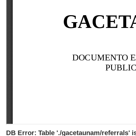
DB Error: Table './gacetaunam/referrals'