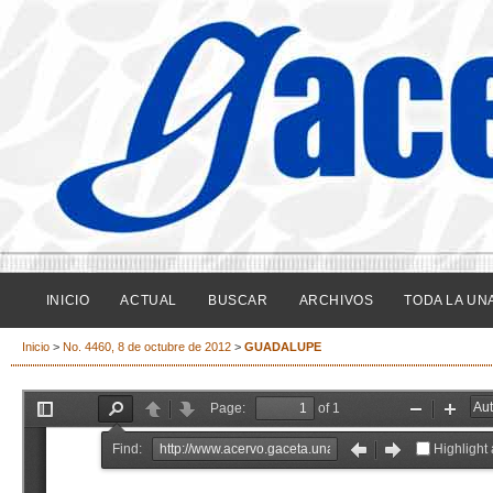
INICIO
ACTUAL
BUSCAR
ARCHIVOS
TODA LA UN
Inicio
>
No. 4460, 8 de octubre de 2012
>
GUADALUPE