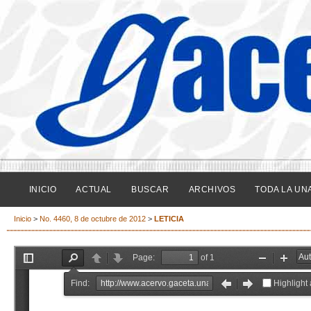
INICIO
ACTUAL
BUSCAR
ARCHIVOS
TODA LA UN
Inicio
>
No. 4460, 8 de octubre de 2012
>
LETICIA