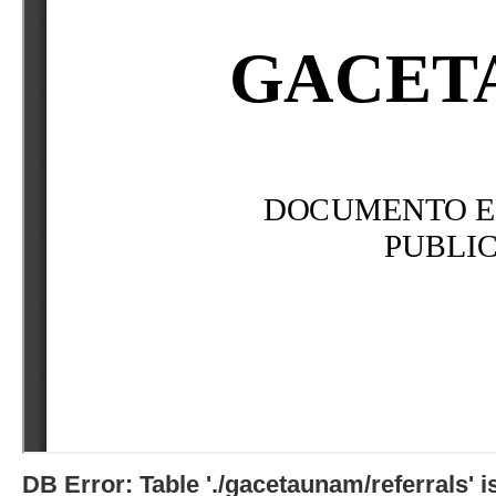
DB Error: Table './gacetaunam/referrals'