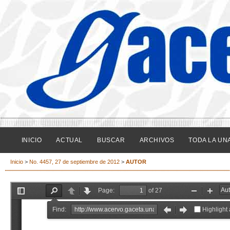
INICIO
ACTUAL
BUSCAR
ARCHIVOS
TODA LA UN
Inicio
>
No. 4457, 27 de septiembre de 2012
>
AUTOR