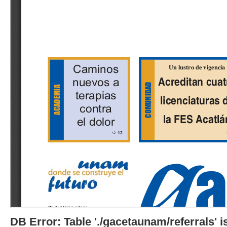
DB Error: Table './gacetaunam/referrals'