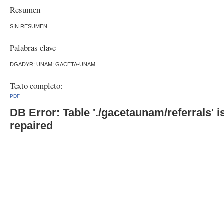
Resumen
SIN RESUMEN
Palabras clave
DGADYR; UNAM; GACETA-UNAM
Texto completo:
PDF
DB Error: Table './gacetaunam/referrals'
repaired