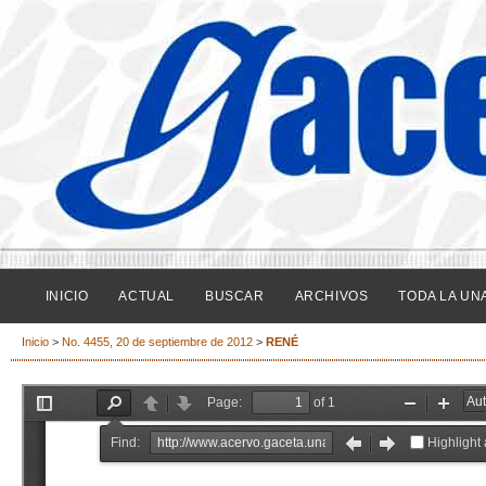
INICIO
ACTUAL
BUSCAR
ARCHIVOS
TODA LA UN
Inicio
>
No. 4455, 20 de septiembre de 2012
>
RENÉ