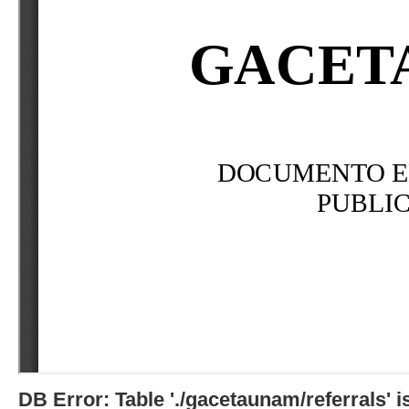
DB Error: Table './gacetaunam/referrals'