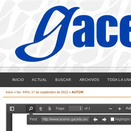
INICIO
ACTUAL
BUSCAR
ARCHIVOS
TODA LA UN
Inicio
>
No. 4454, 17 de septiembre de 2012
>
AUTOR