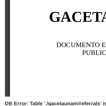
DB Error: Table './gacetaunam/referrals'