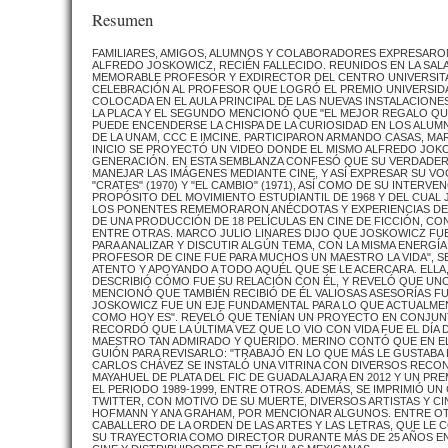
Resumen
FAMILIARES, AMIGOS, ALUMNOS Y COLABORADORES EXPRESARON 
ALFREDO JOSKOWICZ, RECIÉN FALLECIDO. REUNIDOS EN LA SAL
MEMORABLE PROFESOR Y EXDIRECTOR DEL CENTRO UNIVERSITARI
CELEBRACIÓN AL PROFESOR QUE LOGRÓ EL PREMIO UNIVERSIDA
COLOCADA EN EL AULA PRINCIPAL DE LAS NUEVAS INSTALACION
LA PLACA Y EL SEGUNDO MENCIONÓ QUE "EL MEJOR REGALO QU
PUEDE ENCENDERSE LA CHISPA DE LA CURIOSIDAD EN LOS ALUMN
DE LA UNAM, CCC E IMCINE. PARTICIPARON ARMANDO CASAS, MA
INICIO SE PROYECTÓ UN VIDEO DONDE EL MISMO ALFREDO JOKO
GENERACIÓN. EN ESTA SEMBLANZA CONFESÓ QUE SU VERDADERA 
MANEJAR LAS IMÁGENES MEDIANTE CINE, Y ASÍ EXPRESAR SU V
"CRATES" (1970) Y "EL CAMBIO" (1971), ASÍ COMO DE SU INTER
PROPÓSITO DEL MOVIMIENTO ESTUDIANTIL DE 1968 Y DEL CUA
LOS PONENTES REMEMORARON ANÉCDOTAS Y EXPERIENCIAS DE 
DE UNA PRODUCCIÓN DE 18 PELÍCULAS EN CINE DE FICCIÓN, CON C
ENTRE OTRAS. MARCO JULIO LINARES DIJO QUE JOSKOWICZ FU
PARA ANALIZAR Y DISCUTIR ALGÚN TEMA, CON LA MISMA ENERGÍ
PROFESOR DE CINE FUE PARA MUCHOS UN MAESTRO LA VIDA", 
ATENTO Y APOYANDO A TODO AQUÉL QUE SE LE ACERCARA. ELLA,
DESCRIBIÓ CÓMO FUE SU RELACIÓN CON ÉL, Y REVELÓ QUE UNO
MENCIONÓ QUE TAMBIÉN RECIBIÓ DE ÉL VALIOSAS ASESORÍAS F
JOSKOWICZ FUE UN EJE FUNDAMENTAL PARA LO QUE ACTUALMENTE
COMO HOY ES". REVELÓ QUE TENÍAN UN PROYECTO EN CONJUNT
RECORDÓ QUE LA ÚLTIMA VEZ QUE LO VIO CON VIDA FUE EL DÍA 
MAESTRO TAN ADMIRADO Y QUERIDO. MERINO CONTÓ QUE EN EL H
GUIÓN PARA REVISARLO: "TRABAJÓ EN LO QUE MÁS LE GUSTABA 
CARLOS CHÁVEZ SE INSTALÓ UNA VITRINA CON DIVERSOS RECO
MAYAHUEL DE PLATA DEL FIC DE GUADALAJARA EN 2012 Y UN 
EL PERIODO 1989-1999, ENTRE OTROS. ADEMÁS, SE IMPRIMIÓ 
TWITTER, CON MOTIVO DE SU MUERTE, DIVERSOS ARTISTAS Y C
HOFMANN Y ANA GRAHAM, POR MENCIONAR ALGUNOS. ENTRE OT
CABALLERO DE LA ORDEN DE LAS ARTES Y LAS LETRAS, QUE LE 
SU TRAYECTORIA COMO DIRECTOR DURANTE MÁS DE 25 AÑOS EN 