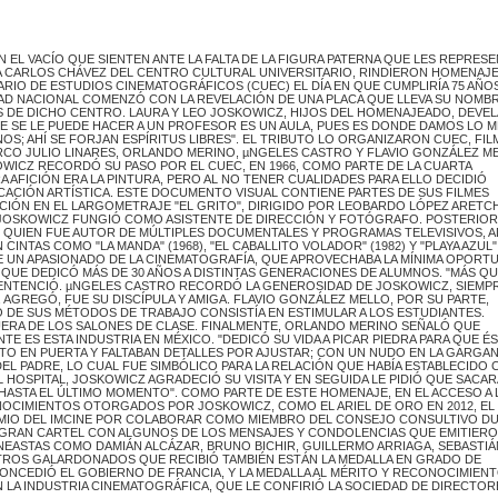
EL VACÍO QUE SIENTEN ANTE LA FALTA DE LA FIGURA PATERNA QUE LES REPRES
A CARLOS CHÁVEZ DEL CENTRO CULTURAL UNIVERSITARIO, RINDIERON HOMENAJE
O DE ESTUDIOS CINEMATOGRÁFICOS (CUEC) EL DÍA EN QUE CUMPLIRÍA 75 AÑOS
D NACIONAL COMENZÓ CON LA REVELACIÓN DE UNA PLACA QUE LLEVA SU NOMBR
ES DE DICHO CENTRO. LAURA Y LEO JOSKOWICZ, HIJOS DEL HOMENAJEADO, DEVE
E SE LE PUEDE HACER A UN PROFESOR ES UN AULA, PUES ES DONDE DAMOS LO 
OS; AHÍ SE FORJAN ESPÍRITUS LIBRES". EL TRIBUTO LO ORGANIZARON CUEC, FI
RCO JULIO LINARES, ORLANDO MERINO, µNGELES CASTRO Y FLAVIO GONZÁLEZ ME
WICZ RECORDÓ SU PASO POR EL CUEC, EN 1966, COMO PARTE DE LA CUARTA
AFICIÓN ERA LA PINTURA, PERO AL NO TENER CUALIDADES PARA ELLO DECIDIÓ
OCACIÓN ARTÍSTICA. ESTE DOCUMENTO VISUAL CONTIENE PARTES DE SUS FILMES
VENCIÓN EN EL LARGOMETRAJE "EL GRITO", DIRIGIDO POR LEOBARDO LÓPEZ ARETCH
L JOSKOWICZ FUNGIÓ COMO ASISTENTE DE DIRECCIÓN Y FOTÓGRAFO. POSTERIO
QUIEN FUE AUTOR DE MÚLTIPLES DOCUMENTALES Y PROGRAMAS TELEVISIVOS, 
INTAS COMO "LA MANDA" (1968), "EL CABALLITO VOLADOR" (1982) Y "PLAYA AZUL" 
E UN APASIONADO DE LA CINEMATOGRAFÍA, QUE APROVECHABA LA MÍNIMA OPORT
A QUE DEDICÓ MÁS DE 30 AÑOS A DISTINTAS GENERACIONES DE ALUMNOS. "MÁS Q
SENTENCIÓ. µNGELES CASTRO RECORDÓ LA GENEROSIDAD DE JOSKOWICZ, SIEMP
 AGREGÓ, FUE SU DISCÍPULA Y AMIGA. FLAVIO GONZÁLEZ MELLO, POR SU PARTE,
 DE SUS MÉTODOS DE TRABAJO CONSISTÍA EN ESTIMULAR A LOS ESTUDIANTES.
UERA DE LOS SALONES DE CLASE. FINALMENTE, ORLANDO MERINO SEÑALÓ QUE
 ES ESTA INDUSTRIA EN MÉXICO. "DEDICÓ SU VIDA A PICAR PIEDRA PARA QUE ÉS
O EN PUERTA Y FALTABAN DETALLES POR AJUSTAR; CON UN NUDO EN LA GARGAN
DEL PADRE, LO CUAL FUE SIMBÓLICO PARA LA RELACIÓN QUE HABÍA ESTABLECIDO
OSPITAL, JOSKOWICZ AGRADECIÓ SU VISITA Y EN SEGUIDA LE PIDIÓ QUE SACAR
HASTA EL ÚLTIMO MOMENTO". COMO PARTE DE ESTE HOMENAJE, EN EL ACCESO A 
NOCIMIENTOS OTORGADOS POR JOSKOWICZ, COMO EL ARIEL DE ORO EN 2012, EL
PREMIO DEL IMCINE POR COLABORAR COMO MIEMBRO DEL CONSEJO CONSULTIVO D
UN GRAN CARTEL CON ALGUNOS DE LOS MENSAJES Y CONDOLENCIAS QUE EMITIERO
INEASTAS COMO DAMIÁN ALCÁZAR, BRUNO BICHIR, GUILLERMO ARRIAGA, SEBASTIÁ
ROS GALARDONADOS QUE RECIBIÓ TAMBIÉN ESTÁN LA MEDALLA EN GRADO DE
CONCEDIÓ EL GOBIERNO DE FRANCIA, Y LA MEDALLA AL MÉRITO Y RECONOCIMIEN
LA INDUSTRIA CINEMATOGRÁFICA, QUE LE CONFIRIÓ LA SOCIEDAD DE DIRECTOR