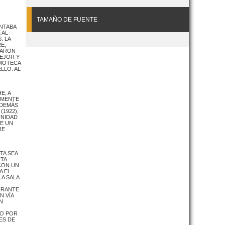
TAMAÑO DE FUENTE
ENTABA
 AL
. LA
E,
LARON
MEJOR Y
LMOTECA
LLO. AL
E, A
RMENTE
ADEMÁS
(1922),
UNIDAD
UE UN
RE
TA SEA
TA
 CON UN
A EL
LA SALA
URANTE
N VÍA
N
TO POR
ES DE