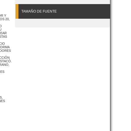
TAMAÑO DE FUENTE
OR Y
OS 20,
O
U
REAR
STAS
CIO
FORMA
IDORES
ACCIÓN
ESTACÓ.
IRANO,
NES
S,
NES