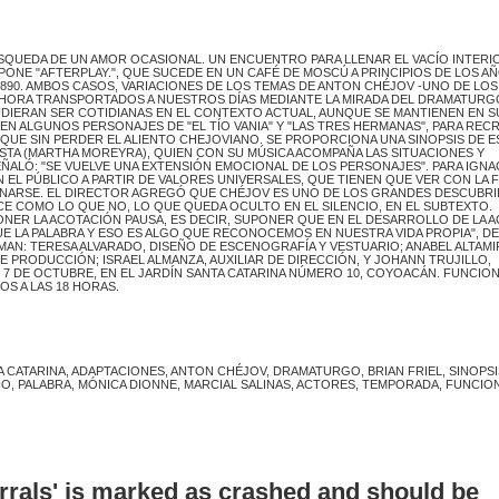
ÚSQUEDA DE UN AMOR OCASIONAL. UN ENCUENTRO PARA LLENAR EL VACÍO INTERI
E "AFTERPLAY.", QUE SUCEDE EN UN CAFÉ DE MOSCÚ A PRINCIPIOS DE LOS AÑ
 1890. AMBOS CASOS, VARIACIONES DE LOS TEMAS DE ANTON CHÉJOV -UNO DE LOS
N AHORA TRANSPORTADOS A NUESTROS DÍAS MEDIANTE LA MIRADA DEL DRAMATURG
UDIERAN SER COTIDIANAS EN EL CONTEXTO ACTUAL, AUNQUE SE MANTIENEN EN S
SA EN ALGUNOS PERSONAJES DE "EL TÍO VANIA" Y "LAS TRES HERMANAS", PARA REC
NQUE SIN PERDER EL ALIENTO CHEJOVIANO. SE PROPORCIONA UNA SINOPSIS DE E
NISTA (MARTHA MOREYRA), QUIEN CON SU MÚSICA ACOMPAÑA LAS SITUACIONES Y
ALÓ: "SE VUELVE UNA EXTENSIÓN EMOCIONAL DE LOS PERSONAJES". PARA IGNA
EL PÚBLICO A PARTIR DE VALORES UNIVERSALES, QUE TIENEN QUE VER CON LA 
ONARSE. EL DIRECTOR AGREGÓ QUE CHÉJOV ES UNO DE LOS GRANDES DESCUBR
CE COMO LO QUE NO, LO QUE QUEDA OCULTO EN EL SILENCIO, EN EL SUBTEXTO.
PONER LA ACOTACIÓN PAUSA, ES DECIR, SUPONER QUE EN EL DESARROLLO DE LA 
UE LA PALABRA Y ESO ES ALGO QUE RECONOCEMOS EN NUESTRA VIDA PROPIA", D
MAN: TERESA ALVARADO, DISEÑO DE ESCENOGRAFÍA Y VESTUARIO; ANABEL ALTAM
DE PRODUCCIÓN; ISRAEL ALMANZA, AUXILIAR DE DIRECCIÓN, Y JOHANN TRUJILLO,
 7 DE OCTUBRE, EN EL JARDÍN SANTA CATARINA NÚMERO 10, COYOACÁN. FUNCIO
OS A LAS 18 HORAS.
 CATARINA, ADAPTACIONES, ANTON CHÉJOV, DRAMATURGO, BRIAN FRIEL, SINOPSI
IO, PALABRA, MÓNICA DIONNE, MARCIAL SALINAS, ACTORES, TEMPORADA, FUNCIO
errals' is marked as crashed and should be