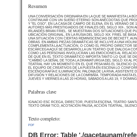
Resumen
UNA CONVERSACIÓN ORDINARIA EN LA QUE SE MANIFIESTA LA B
CONTINUAR CON UN SUEÑO ETERNO SON ANÉCDOTAS QUE PROPON
Y "EL OSO", EN LA CASA DE CAMPO DE ELENA, EN EL VERANO DE
AUTORES MÁS PRESTIGIADOS DE FINALES DEL SIGLO XIX-, SO
IRLANDÉS BRIAN FRIEL. SE MUESTRAN DOS SITUACIONES QUE P
UBICACIÓN ORIGINAL, EN LA RUSIA DEL SIGLO XIX. FRIEL SE BA
UNA SITUACIÓN CON CIERTAS REMINISCENCIAS DE BECKETT, AU
OBRAS. EN AMBAS PIEZAS DRAMÁTICAS SE INCLUYE A UNA VIOLI
COMPLEMENTA LA ACTUACIÓN, O COMO EL PROPIO DIRECTOR SEÑ
ESCÁRCEGA AQUÍ SE DESARROLLA UN TEATRO QUE DIALOGA CON 
COMO LAS PERSONAS INVOLUCRAN LAS EMOCIONES AL RELACI
DE QUE EN EL TEXTO DRAMÁTICO IMPORTA TANTO LO QUE SE DI
"CAMBIÓ LA SEÑAL DE TODA LA DRAMATURGIA DEL SIGLO XX AL 
TEATRAL HAY UN MOMENTO EN EL QUE PESA MÁS EL SILENCIO Q
EL EQUIPO DE CREATIVOS DE LA PUESTA EN ESCENA LO CONFOR
ESCENOGRAFÍA E ILUMINACIÓN; PALOMA DE LA RIVA, ASISTENTE 
DIFUSIÓN Y RELACIONES DE LA COMPAÑÍA. TEMPORADA HASTA EL
JUEVES Y VIERNES A LAS 20 HORAS, SÁBADOS A LAS 19, Y DOMING
Palabras clave
IGNACIO ESC RCEGA, DIRECTOR, PUESTA ESCENA, TEATRO SANTA
TEXTO DRAM TICO, ACOTACIÓN PAUSA, ACCIÓN TEATRAL, SILENC
Texto completo:
PDF
DB Error: Table './gacetaunam/ref