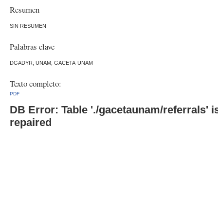
Resumen
SIN RESUMEN
Palabras clave
DGADYR; UNAM; GACETA-UNAM
Texto completo:
PDF
DB Error: Table './gacetaunam/referrals'
repaired