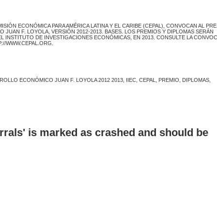
MISIÓN ECONÓMICA PARA AMÉRICA LATINA Y EL CARIBE (CEPAL), CONVOCAN AL PR
JUAN F. LOYOLA, VERSIÓN 2012-2013. BASES. LOS PREMIOS Y DIPLOMAS SERÁN
L INSTITUTO DE INVESTIGACIONES ECONÓMICAS, EN 2013. CONSULTE LA CONVO
P://WWW.CEPAL.ORG.
LO ECONÓMICO JUAN F. LOYOLA 2012 2013, IIEC, CEPAL, PREMIO, DIPLOMAS,
errals' is marked as crashed and should be