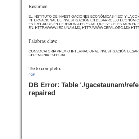
Resumen
EL INSTITUTO DE INVESTIGACIONES ECONÓMICAS (IIEC) Y LA CO
INTERNACIONAL DE INVESTIGACIÓN EN DESARROLLO ECONÓMICO 
ENTREGADOS EN CEREMONIA ESPECIAL QUE SE CELEBRARÁ EN E
EN: HTTP://WWW.IIEC.UNAM.MX, HTTP://WWW.CEPAL.ORG.MX/ HTT
Palabras clave
CONVOCATORIA PREMIO INTERNACIONAL INVESTIGACIÓN DESARROL
CEREMONIA ESPECIAL
Texto completo:
PDF
DB Error: Table './gacetaunam/ref
repaired