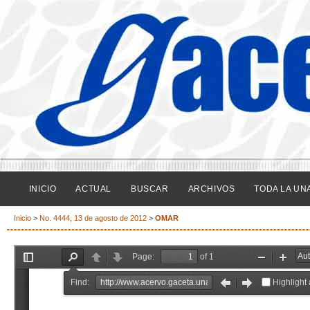
INICIO
ACTUAL
BUSCAR
ARCHIVOS
TODA LA UN
Inicio
>
No. 4444, 13 de agosto de 2012
>
OMAR