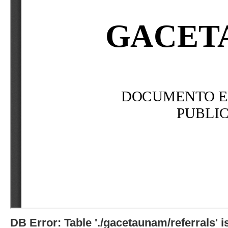
DB Error: Table './gacetaunam/referrals'