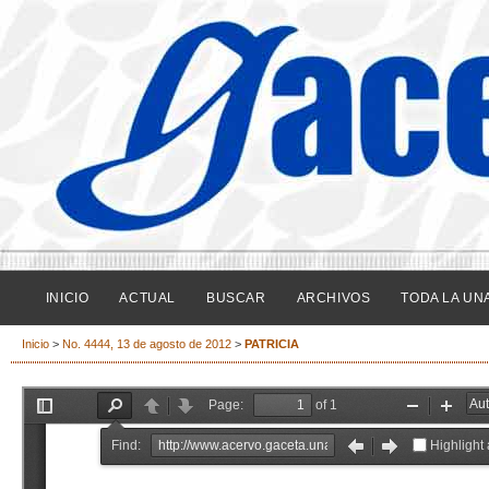
INICIO
ACTUAL
BUSCAR
ARCHIVOS
TODA LA UN
Inicio
>
No. 4444, 13 de agosto de 2012
>
PATRICIA