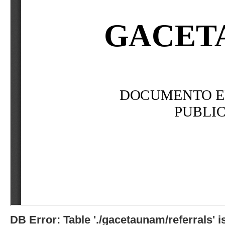
DB Error: Table './gacetaunam/referrals'