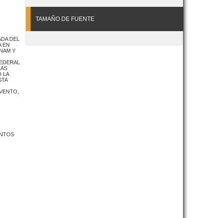
TAMAÑO DE FUENTE
ADA DEL
A EN
NAM Y
FEDERAL
LAS
 LA
STA
EVENTO,
ENTOS