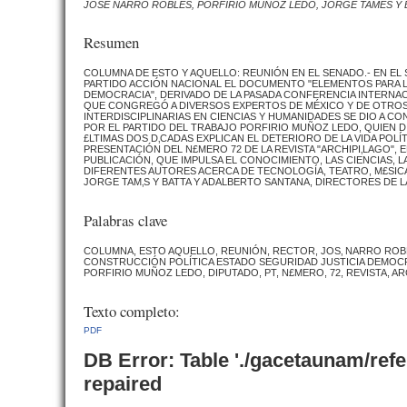
JOSÉ NARRO ROBLES, PORFIRIO MUÑOZ LEDO, JORGE TAMÉS Y 
Resumen
COLUMNA DE ESTO Y AQUELLO: REUNIÓN EN EL SENADO.- EN EL 
PARTIDO ACCIÓN NACIONAL EL DOCUMENTO "ELEMENTOS PARA LA
DEMOCRACIA", DERIVADO DE LA PASADA CONFERENCIA INTERNAC
QUE CONGREGÓ A DIVERSOS EXPERTOS DE MÉXICO Y DE OTROS P
INTERDISCIPLINARIAS EN CIENCIAS Y HUMANIDADES SE DIO A CO
POR EL PARTIDO DEL TRABAJO PORFIRIO MUÑOZ LEDO, QUIEN DI
£LTIMAS DOS D‚CADAS EXPLICAN EL DETERIORO DE LA VIDA POLÍT
PRESENTACIÓN DEL N£MERO 72 DE LA REVISTA "ARCHIPI‚LAGO", E
PUBLICACIÓN, QUE IMPULSA EL CONOCIMIENTO, LAS CIENCIAS, 
DIFERENTES AUTORES ACERCA DE TECNOLOGÍA, TEATRO, M£SICA,
JORGE TAM‚S Y BATTA Y ADALBERTO SANTANA, DIRECTORES DE 
Palabras clave
COLUMNA, ESTO AQUELLO, REUNIÓN, RECTOR, JOS‚ NARRO ROB
CONSTRUCCIÓN POLÍTICA ESTADO SEGURIDAD JUSTICIA DEMOCRAC
PORFIRIO MUÑOZ LEDO, DIPUTADO, PT, N£MERO, 72, REVISTA, ARC
Texto completo:
PDF
DB Error: Table './gacetaunam/ref
repaired