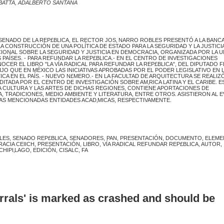
BATTA, ADALBERTO SANTANA
SENADO DE LA REP£BLICA, EL RECTOR JOS‚ NARRO ROBLES PRESENTÓ A LA BANC
 CONSTRUCCIÓN DE UNA POLÍTICA DE ESTADO PARA LA SEGURIDAD Y LA JUSTICI
IONAL SOBRE LA SEGURIDAD Y JUSTICIA EN DEMOCRACIA, ORGANIZADA POR LA U
AÍSES. - PARA REFUNDAR LA REP£BLICA.- EN EL CENTRO DE INVESTIGACIONES
NOCER EL LIBRO "LA VÍA RADICAL PARA REFUNDAR LA REP£BLICA", DEL DIPUTADO 
JO QUE EN MÉXICO LAS INICIATIVAS APROBADAS POR EL PODER LEGISLATIVO EN 
ICA EN EL PAÍS. - NUEVO N£MERO.- EN LA FACULTAD DE ARQUITECTURA SE REALIZÓ
DITADA POR EL CENTRO DE INVESTIGACIÓN SOBRE AM‚RICA LATINA Y EL CARIBE. E
LA CULTURA Y LAS ARTES DE DICHAS REGIONES, CONTIENE APORTACIONES DE
 TRADICIONES, MEDIO AMBIENTE Y LITERATURA, ENTRE OTROS. ASISTIERON AL 
LAS MENCIONADAS ENTIDADES ACAD‚MICAS, RESPECTIVAMENTE.
LES, SENADO REP£BLICA, SENADORES, PAN, PRESENTACIÓN, DOCUMENTO, ELEM
IA CEIICH, PRESENTACIÓN, LIBRO, VÍA RADICAL REFUNDAR REP£BLICA, AUTOR,
HIPI‚LAGO, EDICIÓN, CISALC, FA
errals' is marked as crashed and should be