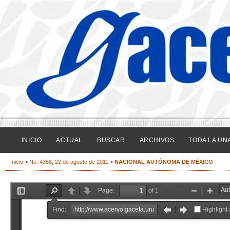
INICIO
ACTUAL
BUSCAR
ARCHIVOS
TODA LA UN
Inicio
>
No. 4358, 22 de agosto de 2011
>
NACIONAL AUTÓNOMA DE MÉXICO