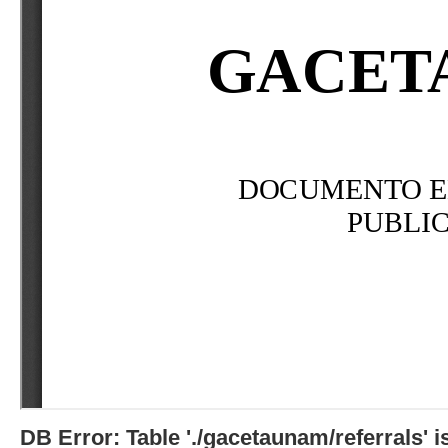
DB Error: Table './gacetaunam/referrals'