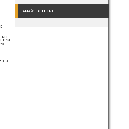
TAMAÑO DE FUENTE
DE
S DEL
SE DAN
65;
RDO A