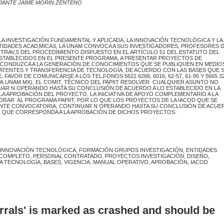
DANTE JAIME MORÍN ZENTENO
A INVESTIGACIÓN FUNDAMENTAL Y APLICADA, LA INNOVACIÓN TECNOLÓGICA Y LA
TIDADES ACAD‚MICAS, LA UNAM CONVOCA A SUS INVESTIGADORES, PROFESORES 
RAV‚S DEL PROCEDIMIENTO DISPUESTO EN EL ARTÍCULO 51 DEL ESTATUTO DEL
STABLECIDOS EN EL PRESENTE PROGRAMA, A PRESENTAR PROYECTOS DE
 CONDUZCA A LA GENERACIÓN DE CONOCIMIENTOS QUE SE PUBLIQUEN EN MEDIO
 PATENTES Y TRANSFERENCIA DE TECNOLOGÍA, DE ACUERDO CON LAS BASES QUE 
VOR DE COMUNICARSE A LOS TEL‚FONOS 5622 6266, 6016, 62-57, 61-95 Y 5665 32
GAPA.UNAM.MX). EL COMIT‚ TÉCNICO DEL PAPIIT RESOLVER CUALQUIER ASUNTO NO
UAR N OPERANDO HASTA SU CONCLUSIÓN DE ACUERDO A LO ESTABLECIDO EN LA
 APROBACIÓN DEL PROYECTO. LA INICIATIVA DE APOYO COMPLEMENTARIO A LA
ORAR AL PROGRAMA PAPIIT, POR LO QUE LOS PROYECTOS DE LA IACOD QUE SE
SENTE CONVOCATORIA, CONTINUAR N OPERANDO HASTA SU CONCLUSIÓN DE ACUE
O QUE CORRESPONDA A LA APROBACIÓN DE DICHOS PROYECTOS.
N, INNOVACIÓN TECNOLÓGICA, FORMACIÓN GRUPOS INVESTIGACIÓN, ENTIDADES
 COMPLETO, PERSONAL CONTRATADO, PROYECTOS INVESTIGACIÓN, DISEÑO,
A TECNOLOGÍA, BASES, VIGENCIA, MANUAL OPERATIVO, APROBACIÓN, IACOD
errals' is marked as crashed and should be