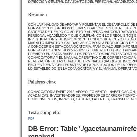
DIRECCIÓN GENERAL DE ASUNTOS DEL PERSONAL ACADÉMICO, 
Resumen
CON LA FINALIDAD DE APOYAR Y FOMENTAR EL DESARROLLO DE L
FORMACIÓN DE GRUPOS DE INVESTIGACIÓN EN Y ENTRE LAS EN
CARRERA DE TIEMPO COMPLETO Y AL PERSONAL CONTRATADO A T
PERSONAL ACADÉMICO Y QUE CUMPLAN CON LOS REQUISITOS E
INVESTIGACIÓN Y DE INNOVACIÓN TECNOLÓGICA, CUYO DISEÑO
MÁS ALTO IMPACTO Y CALIDAD, ASÍ COMO A LA PRODUCCIÓN DE
A CONOCER EN ESTA CONVOCATORIA. PARA CUALQUIER INFORME, FA
POR FAX A LOS N£MEROS 5622 6273 Y 5666 0256 O A (PAPIIT@D
PREVISTO EN ESTAS BASES. LOS PROYECTOS VIGENTES CONTIN
CONVOCATORIA Y EL MANUAL OPERATIVO QUE CORRESPONDA A LA
REALIZACIÓN DE LAS OBRAS DETERMINADAS (IACOD) SE INCORP
ENCUENTREN VIGENTES ANTES DE LA PUBLICACIÓN DE LA PRE
LO ESTABLECIDO EN LA CONVOCATORIA Y EL MANUAL OPERATIV
Palabras clave
CONVOCATORIA PAPIIT 2012, APOYO, FOMENTO, INVESTIGACIÓ
ACAD‚MICAS, INVESTIGADORES, PROFESORES CARRERA TIEMPO
CONOCIMIENTOS, IMPACTO, CALIDAD, PATENTES, TRANSFERENCI
Texto completo:
PDF
DB Error: Table './gacetaunam/ref
repaired