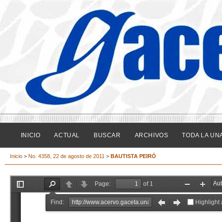
INICIO
ACTUAL
BUSCAR
ARCHIVOS
TODA LA UN
Inicio
>
No. 4358, 22 de agosto de 2011
>
BAUTISTA PEIRÓ