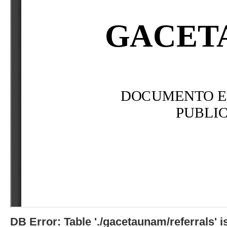
DB Error: Table './gacetaunam/referrals'