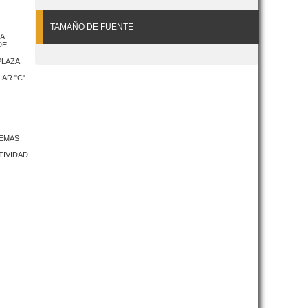
TAMAÑO DE FUENTE
A
DE
PLAZA
.
AR "C"
TEMAS
TIVIDAD