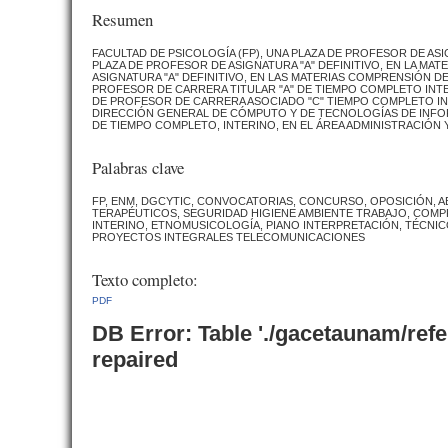
Resumen
FACULTAD DE PSICOLOGÍA (FP), UNA PLAZA DE PROFESOR DE ASIG
PLAZA DE PROFESOR DE ASIGNATURA "A" DEFINITIVO, EN LA MAT
ASIGNATURA "A" DEFINITIVO, EN LAS MATERIAS COMPRENSIÓN DE LA
PROFESOR DE CARRERA TITULAR "A" DE TIEMPO COMPLETO INTER
DE PROFESOR DE CARRERA ASOCIADO "C" TIEMPO COMPLETO INTE
DIRECCIÓN GENERAL DE CÓMPUTO Y DE TECNOLOGÍAS DE INFORM
DE TIEMPO COMPLETO, INTERINO, EN EL ÁREA ADMINISTRACIÓ
Palabras clave
FP, ENM, DGCYTIC, CONVOCATORIAS, CONCURSO, OPOSICIÓN, AB
TERAPÉUTICOS, SEGURIDAD HIGIENE AMBIENTE TRABAJO, COMP
INTERINO, ETNOMUSICOLOGÍA, PIANO INTERPRETACIÓN, TÉCNIC
PROYECTOS INTEGRALES TELECOMUNICACIONES
Texto completo:
PDF
DB Error: Table './gacetaunam/ref
repaired