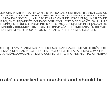
NATURA "A" DEFINITIVO, EN LA MATERIA: TEORÍAS Y SISTEMAS TERAPÉUTICOS; UN
ERIA DE SEGURIDAD, HIGIENE Y AMBIENTE DE TRABAJO; UNA PLAZA DE PROFESOR 
 REALIDAD SOCIAL I, II Y III. ESCUELA NACIONAL DE M£SICA (ENM), UNA PLAZA DE
INO, EN EL ÁREA DE ETNOMUSICOLOGÍA, CON N£MERO DE PLAZA 75296-12; UNA 
RINO, EN EL ÁREA DE PIANO INTERPRETACIÓN, CON N£MERO DE PLAZA 75295-82
ACIÓN Y COMUNICACIÓN (DGCYTIC), UNA PLAZA DE TÉCNICO ACADÉMICO AUXILI
N Y NORMATIVIDAD DE PROYECTOS INTEGRALES DE TELECOMUNICACIONES.
IERTO, PLAZAS ACAD‚MICAS, PROFESOR ASIGNATURA A DEFINITIVO, TEORÍAS SIS
RENSIÓN REALIDAD SOCIAL, PROFESOR CARRERA TITULAR A TIEMPO COMPLETO
O ACADÉMICO AUXILIAR C TIEMPO COMPLETO INTERINO, ADMINISTRACIÓN NORMA
errals' is marked as crashed and should be