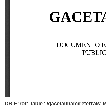
DB Error: Table './gacetaunam/referrals'