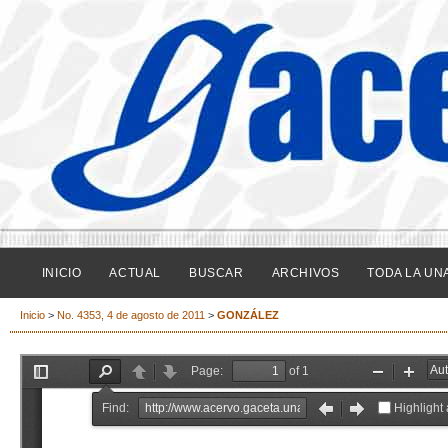
INICIO
ACTUAL
BUSCAR
ARCHIVOS
TODA LA UN
Inicio
>
No. 4353, 4 de agosto de 2011
>
GONZÁLEZ