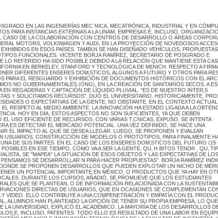
SGRADO EN LAS INGENIERÍAS MEC NICA, MECATRÓNICA, INDUSTRIAL Y EN CÓMPU
S PARA INSTANCIAS EXTERNAS A LA UNAM, EMPRESAS E, INCLUSO, ORGANIZACI
EL CASO DE LA COLABORACIÓN CON CENTROS DE DESARROLLO O ÁREAS CORPOR
NERAL MOTORS, VOLKSWAGEN Y AUDI, EN LA PROYECCIÓN DE NOVEDOSOS ACCE
EXHIBIDOS EN ESOS PAÍSES. TAMBI‚N SE HAN DISEÑADO VEHÍCULOS, PROPUESTAS
OTIPOS FUNCIONALES. VICENTE BORJA RAMÍREZ, SECRETARIO DE POSGRADO E
E LO REFERIDO HA SIDO POSIBLE DEBIDO A LA RELACIÓN QUE MANTIENE ESTA CAS
FORNIA EN BERKELEY, STANFORD Y TECNOLÓGICA DE M£NICH. RESPECTO A FIRM
ONER DIFERENTES ENSERES DOM‚STICOS, ALGUNOS A FUTURO Y OTROS PARA RE
OS PARA EL RESGUARDO Y EXHIBICIÓN DE DOCUMENTOS HISTÓRICOS CON EL ARC
MOS NO GUBERNAMENTALES (ONG), EN LA CREACIÓN DE SANITARIOS SECOS. A ES
N REGADERAS Y CAPTACIÓN DE LÍQUIDO PLUVIAL. "ES DE NUESTRO INTER‚S
S Y SOLICITAMOS RECURSOS", DIJO EL UNIVERSITARIO. HISTÓRICAMENTE, PRO
SIDADES O EXPECTATIVAS DE LA GENTE; NO OBSTANTE, EN EL CONTEXTO ACTUAL
EL RESPETO AL MEDIO AMBIENTE. LA INNOVACIÓN HA ESTADO LIGADA A LA OBTEN
CIA. HOY EN DÍA, ESTOS ASPECTOS NO SON SUFICIENTES, YA QUE DEBEN
 EL USO EFICIENTE DE RECURSOS. CON VARIAS T‚CNICAS, EXPUSO, SE INTENTA
ERA ES DETECTAR EL MERCADO POTENCIAL. UNA VEZ DEFINIDO, SE HACE UNA
IR EL IMPACTO AL QUE SE DESEA LLEGAR. LUEGO, SE PROPONEN Y EVAL£AN
CON USUARIOS, CONSTRUCCIÓN DE MODELOS O PROTOTIPOS, PARA FINALMENTE 
 UNA DE SUS PARTES. EN EL CASO DE LOS ENSERES DOM‚STICOS DEL FUTURO (15 
OSIBLES EN ESE TIEMPO, CÓMO VA A SER LA GENTE, QU‚ H BITOS TENDR , QU‚ TI
IALISTA, SE "MAPEA" LA SITUACIÓN DE ESOS OBJETOS Y LAS EXPECTATIVAS DE LO
E PENSAMOS SE DESARROLLAR N PARA HACER PROPUESTAS". BORJA RAMÍREZ IND
, DONDE SE PROPONEN DESARROLLOS QUE PUEDEN EXPLOTAR UN NICHO DE ME
 TENER UN POTENCIAL IMPORTANTE EN MÉXICO, O PRODUCTOS QUE YA HAY EN O
OCALES. DURANTE LOS CURSOS, AÑADIÓ, SE PROMUEVE QUE LOS ESTUDIANTES
RALES QUE SE PLANTEAN, O DE INFORMACIÓN RELACIONADA CON LA SUSTENTABI
ERVACIONES DIRECTAS DE USUARIOS, QUE EN OCASIONES SE COMPLEMENTAN CO
 Y VIDEO. ELLO CONTRIBUYE A UNA COMPENETRACIÓN Y EMPATÍA CON EL PRODUC
TRIAL, ALUMNOS HAN PLANTEADO LA OPCIÓN DE TENER SU PROPIA EMPRESA, LO QU
LA UNIVERSIDAD, EXPLICÓ EL ACADÉMICO. LA MAYORÍA DE LOS DESARROLLOS D
ULOS E, INCLUSO, PATENTES. TODO ELLO ES RESULTADO DE UNA LABOR EN EQUIP