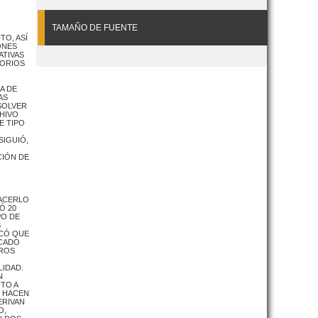
TAMAÑO DE FUENTE
TO, ASÍ
ONES
ATIVAS
SORIOS
A DE
AS
SOLVER
HIVO
E TIPO
SIGUIÓ,
CIÓN DE
HACERLO
Ó 20
PO DE
S
ICÓ QUE
RCADO
TROS
LIDAD.
N
TO A
E HACEN
ERIVAN
O,