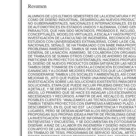
Resumen
ALUMNOS DE LOS £LTIMOS SEMESTRES DE LA LICENCIATURA Y PO
COMO DE DISEÑO INDUSTRIAL, DESARROLLAN NUEVOS PRODUCTO
NO GUBERNAMENTALES, NACIONALES E INTERNACIONALES. ES 
DE AUTOMOTRICES EN ESTADOS UNIDOS Y ALEMANIA, COMO GE
PARA AUTOS, QUE HAN SIDO MONTADOS, PROBADOS E, INCLUSO, 
CONCEPTUALES, MODELOS VIRTUALES, A ESCALA Y HASTA PROT
INVESTIGACIÓN DE LA FACULTAD DE INGENIERÍA, RECONOCIÓ QU
ESTUDIOS CON UNIVERSIDADES EXTRANJERAS, COMO LA DE CALI
NACIONALES, SEÑALÓ, SE HA TRABAJADO CON MABE PARA PROP
PROBLEMAS INMEDIATOS. TAMBI‚N SE HAN REALIZADO PROYECT
GENERAL DE LA NACIÓN. ASIMISMO, SE COLABORA CON ORGANIS
DE TRABAJOS SE SUMAN OTROS COMO LOS DE AHORRO DE AGUA E
PARTICIPAR EN PROYECTOS SUSTENTABLES; HACEMOS PROPUESTA
EL DISEÑO DE NUEVOS PRODUCTOS DEBÍA SATISFACER LAS NECE
TAMBI‚N DEBE TOMARSE EN CUENTA LA CONDICIÓN ECONÓMICA Y 
GANANCIAS Y A LOGRAR MEJORES PRODUCTOS QUE LA COMPETEN
CONSIDERARSE TAMBI‚N LOS SOCIALES Y AMBIENTALES, ASÍ COMO
MEJORAR EL ‚XITO QUE PUEDA TENER UNA INNOVACIÓN; LA PRIM
INVESTIGACIÓN SOBRE LAS SOLUCIONES EXISTENTES PARA DEFIN
SOLUCIONES, ETAPA QUE PUEDE INCLUIR PRUEBAS DIRECTAS 
A DETALLE, Y SE DEFINE LA ESTRUCTURA DEL PRODUCTO Y CADA
AÑOS), LO PRIMERO QUE SE HACE ES INDAGAR LOS ESCENARIOS P
NECESIDADES Y RECURSOS. A PARTIR DE AHÍ, RECALCÓ EL ESPEC
POSIBLES CLIENTES: "ANALIZAMOS LAS TECNOLOGÍAS Y LAS QU
TAMBI‚N TIENEN PROYECTOS CON EMPRESAS A MEDIANO PLAZO
DESCUBIERTO, EN EL QUE NO EST LA COMPETENCIA Y PUDIERA
LUGARES, PERO SE DESEAN ADAPTAR A LOS REQUERIMIENTOS L
PROPONGAN SUS PROPIAS IDEAS A PARTIR DE PROBLEMAS GENE
LA INVESTIGACIÓN Y B£SQUEDA DE INFORMACIÓN INCLUYE OBS
ENTREVISTAS Y ENCUESTAS, Y SE DOCUMENTAN EN FOTOGRAFÍA
DISEÑAR. A RAÍZ DE LA LABOR EN INGENIERÍA Y DISEÑO INDUS
CON APOYO DE LAS INCUBADORAS DE NEGOCIOS QUE PROMUEVE 
EN TRABAJO DE TESIS, PROGRAMAS DE SERVICIO SOCIAL, ARTÍC