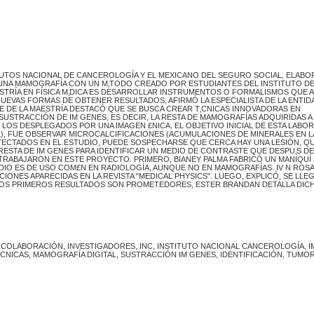
ITUTOS NACIONAL DE CANCEROLOGÍA Y EL MEXICANO DEL SEGURO SOCIAL, ELABO
 UNA MAMOGRAFÍA CON UN M‚TODO CREADO POR ESTUDIANTES DEL INSTITUTO DE 
AESTRÍA EN FÍSICA M‚DICA ES DESARROLLAR INSTRUMENTOS O FORMALISMOS QUE 
NUEVAS FORMAS DE OBTENER RESULTADOS, AFIRMÓ LA ESPECIALISTA DE LA ENTID
LE DE LA MAESTRÍA DESTACÓ QUE SE BUSCA CREAR T‚CNICAS INNOVADORAS EN
 SUSTRACCIÓN DE IM GENES, ES DECIR, LA RESTA DE MAMOGRAFÍAS ADQUIRIDAS A
LOS DESPLEGADOS POR UNA IMAGEN £NICA. EL OBJETIVO INICIAL DE ESTA LABOR
AL), FUE OBSERVAR MICROCALCIFICACIONES (ACUMULACIONES DE MINERALES EN L
TECTADOS EN EL ESTUDIO, PUEDE SOSPECHARSE QUE CERCA HAY UNA LESIÓN, QU
A RESTA DE IM GENES PARA IDENTIFICAR UN MEDIO DE CONTRASTE QUE DESPU‚S DE
 TRABAJARON EN ESTE PROYECTO. PRIMERO, BIANEY PALMA FABRICÓ UN MANIQUÍ 
DIO ES DE USO COM£N EN RADIOLOGÍA, AUNQUE NO EN MAMOGRAFÍAS. IV N ROSA
IONES APARECIDAS EN LA REVISTA "MEDICAL PHYSICS". LUEGO, EXPLICÓ, SE LLEG
 LOS PRIMEROS RESULTADOS SON PROMETEDORES, ESTER BRANDAN DETALLA DIC
AM, COLABORACIÓN, INVESTIGADORES, INC, INSTITUTO NACIONAL CANCEROLOGÍA, I
CNICAS, MAMOGRAFÍA DIGITAL, SUSTRACCIÓN IM GENES, IDENTIFICACIÓN, TUMO