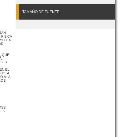
TAMAÑO DE FUENTE
RAN
FÍSICA
AYUDEN
AD
, QUE
A
IZ S
EN EL
DO, A
Ó A LA
HOS
MSS,
RES