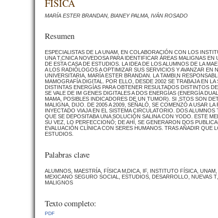
FÍSICA
MARÍA ESTER BRANDAN, BIANEY PALMA, IVÁN ROSADO
Resumen
ESPECIALISTAS DE LA UNAM, EN COLABORACIÓN CON LOS INST
UNA T‚CNICA NOVEDOSA PARA IDENTIFICAR ÁREAS MALIGNAS EN
DE ESTA CASA DE ESTUDIOS. LA IDEA DE LOS ALUMNOS DE LA M
A LOS RADIÓLOGOS A OPTIMIZAR SUS SERVICIOS Y AVANZAR EN 
UNIVERSITARIA, MARÍA ESTER BRANDAN. LA TAMBI‚N RESPONSAB
MAMOGRAFÍA DIGITAL. POR ELLO, DESDE 2002 SE TRABAJA EN LA
DISTINTAS ENERGÍAS PARA OBTENER RESULTADOS DISTINTOS DE 
SE VALE DE IM GENES DIGITALES A DOS ENERGÍAS (ENERGÍA DU
MAMA, POSIBLES INDICADORES DE UN TUMOR). SI ‚STOS SON DE
MALIGNA, DIJO. DE 2005 A 2009, SEÑALÓ, SE COMENZÓ A USAR L
INYECTADO VIAJA EN EL SISTEMA CIRCULATORIO. DOS ALUMNOS
QUE SE DEPOSITABA UNA SOLUCIÓN SALINA CON YODO. ESTE ME
SU VEZ, LO PERFECCIONÓ; DE AHÍ, SE GENERARON DOS PUBLICAC
EVALUACIÓN CLÍNICA CON SERES HUMANOS. TRAS AÑADIR QUE
ESTUDIOS.
Palabras clave
ALUMNOS, MAESTRÍA, FÍSICA M‚DICA, IF, INSTITUTO FÍSICA, UN
MEXICANO SEGURO SOCIAL, ESTUDIOS, DESARROLLO, NUEVAS T‚
MALIGNOS
Texto completo:
PDF