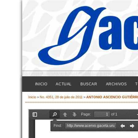
INICIO
ACTUAL
BUSCAR
ARCHIVOS
T
Inicio
>
No. 4351, 28 de julio de 2011
>
ANTONIO ASCENCIO GUTIÉRR