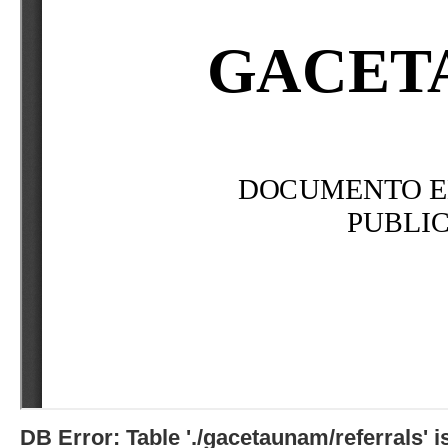
DB Error: Table './gacetaunam/referrals'