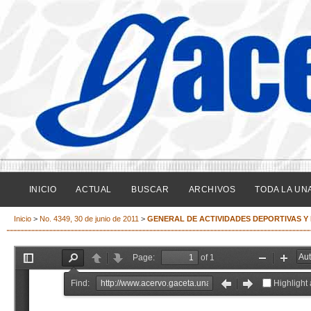
INICIO
ACTUAL
BUSCAR
ARCHIVOS
TODA LA UN
Inicio
>
No. 4349, 30 de junio de 2011
>
GENERAL DE ACTIVIDADES DEPORTIVAS Y