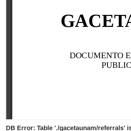
DB Error: Table './gacetaunam/referrals'