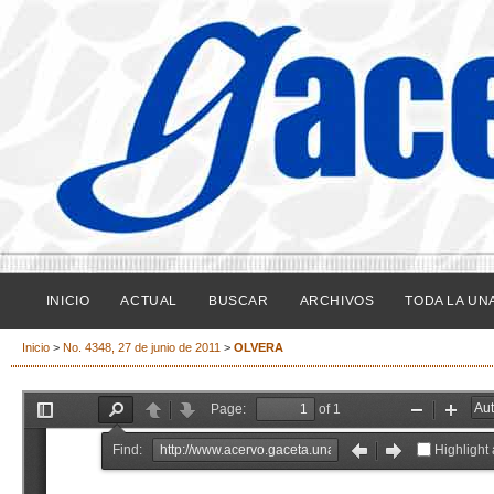
INICIO
ACTUAL
BUSCAR
ARCHIVOS
TODA LA UN
Inicio
>
No. 4348, 27 de junio de 2011
>
OLVERA