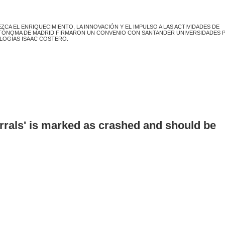
CA EL ENRIQUECIMIENTO, LA INNOVACIÓN Y EL IMPULSO A LAS ACTIVIDADES DE
AUTÓNOMA DE MADRID FIRMARON UN CONVENIO CON SANTANDER UNIVERSIDADES P
OLOGÍAS ISAAC COSTERO.
errals' is marked as crashed and should be