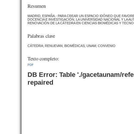
Resumen
MADRID, ESPAÑA.- PARA CREAR UN ESPACIO IDÓNEO QUE FAVOREZ
DOCENCIA E INVESTIGACIÓN, LA UNIVERSIDAD NACIONAL Y LA 
RENOVACIÓN DE LA CÁTEDRA EN CIENCIAS BIOMÉDICAS Y TECN
Palabras clave
CÁTEDRA; RENUEVAN; BIOMÉDICAS; UNAM; CONVENIO
Texto completo:
PDF
DB Error: Table './gacetaunam/ref
repaired