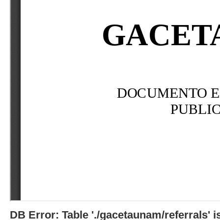
DB Error: Table './gacetaunam/referrals'