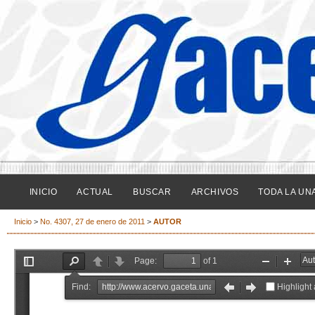
INICIO
ACTUAL
BUSCAR
ARCHIVOS
TODA LA UN
Inicio
>
No. 4307, 27 de enero de 2011
>
AUTOR