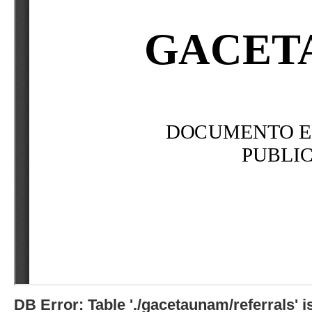
DB Error: Table './gacetaunam/referrals'