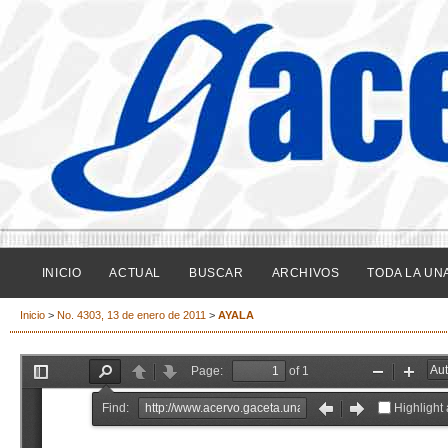
INICIO
ACTUAL
BUSCAR
ARCHIVOS
TODA LA UN
Inicio
>
No. 4303, 13 de enero de 2011
>
AYALA