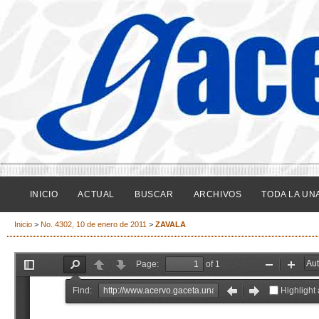
INICIO
ACTUAL
BUSCAR
ARCHIVOS
TODA LA UN
Inicio
>
No. 4302, 10 de enero de 2011
>
ZAVALA