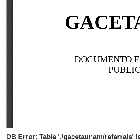
DB Error: Table './gacetaunam/referrals'