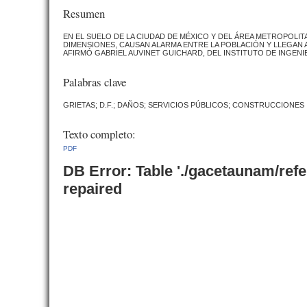
Resumen
EN EL SUELO DE LA CIUDAD DE MÉXICO Y DEL ÁREA METROPOLIT
DIMENSIONES, CAUSAN ALARMA ENTRE LA POBLACIÓN Y LLEGAN 
AFIRMÓ GABRIEL AUVINET GUICHARD, DEL INSTITUTO DE INGENIE
Palabras clave
GRIETAS; D.F.; DAÑOS; SERVICIOS PÚBLICOS; CONSTRUCCIONES
Texto completo:
PDF
DB Error: Table './gacetaunam/ref
repaired