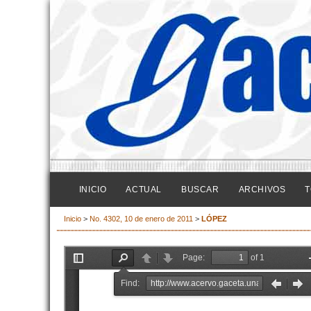
INICIO
ACTUAL
BUSCAR
ARCHIVOS
T
Inicio
>
No. 4302, 10 de enero de 2011
>
LÓPEZ