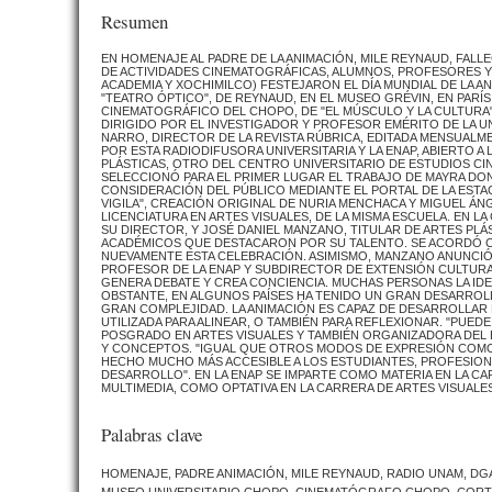
Resumen
EN HOMENAJE AL PADRE DE LA ANIMACIÓN, MILE REYNAUD, FALLE
DE ACTIVIDADES CINEMATOGRÁFICAS, ALUMNOS, PROFESORES Y 
ACADEMIA Y XOCHIMILCO) FESTEJARON EL DÍA MUNDIAL DE LA AN
"TEATRO ÓPTICO", DE REYNAUD, EN EL MUSEO GRÉVIN, EN PARÍS
CINEMATOGRÁFICO DEL CHOPO, DE "EL MÚSCULO Y LA CULTURA
DIRIGIDO POR EL INVESTIGADOR Y PROFESOR EMÉRITO DE LA U
NARRO, DIRECTOR DE LA REVISTA RÚBRICA, EDITADA MENSUA
POR ESTA RADIODIFUSORA UNIVERSITARIA Y LA ENAP, ABIERTO
PLÁSTICAS, OTRO DEL CENTRO UNIVERSITARIO DE ESTUDIOS CI
SELECCIONÓ PARA EL PRIMER LUGAR EL TRABAJO DE MAYRA DON
CONSIDERACIÓN DEL PÚBLICO MEDIANTE EL PORTAL DE LA ESTAC
VIGILA", CREACIÓN ORIGINAL DE NURIA MENCHACA Y MIGUEL ÁNG
LICENCIATURA EN ARTES VISUALES, DE LA MISMA ESCUELA. EN 
SU DIRECTOR, Y JOSÉ DANIEL MANZANO, TITULAR DE ARTES PL
ACADÉMICOS QUE DESTACARON POR SU TALENTO. SE ACORDÓ C
NUEVAMENTE ESTA CELEBRACIÓN. ASIMISMO, MANZANO ANUNCIÓ 
PROFESOR DE LA ENAP Y SUBDIRECTOR DE EXTENSIÓN CULTURAL
GENERA DEBATE Y CREA CONCIENCIA. MUCHAS PERSONAS LA IDE
OBSTANTE, EN ALGUNOS PAÍSES HA TENIDO UN GRAN DESARROL
GRAN COMPLEJIDAD. LA ANIMACIÓN ES CAPAZ DE DESARROLLAR 
UTILIZADA PARA ALINEAR, O TAMBIÉN PARA REFLEXIONAR. "PUE
POSGRADO EN ARTES VISUALES Y TAMBIÉN ORGANIZADORA DEL 
Y CONCEPTOS. "IGUAL QUE OTROS MODOS DE EXPRESIÓN COMO D
HECHO MUCHO MÁS ACCESIBLE A LOS ESTUDIANTES, PROFESIONA
DESARROLLO". EN LA ENAP SE IMPARTE COMO MATERIA EN LA CAR
MULTIMEDIA, COMO OPTATIVA EN LA CARRERA DE ARTES VISUALES
Palabras clave
HOMENAJE, PADRE ANIMACIÓN, MILE REYNAUD, RADIO UNAM, DGA