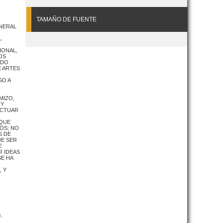
TAMAÑO DE FUENTE
ENERAL
L
IONAL,
OS
ADO
E ARTES
SO A
MIZO,
 Y
ECTUAR
 QUE
OS; NO
S DE
DE SER
E
R IDEAS
SE HA
, Y
,