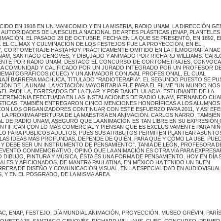
CIDO EN 1918 EN UN MANICOMIO Y EN LA MISERIA, RADIO UNAM, LA DIRECCIÓN G
AUTORIDADES DE LA ESCUELA NACIONAL DE ARTES PLÁSTICAS (ENAP, PLANTELES
IMACIÓN, EL PASADO 28 DE OCTUBRE, FECHA EN LA QUE SE PRESENTÓ, EN 1892, E
. EL CLÍMAX Y CULMINACIÓN DE LOS FESTEJOS FUE LA PROYECCIÓN, EN EL
", CORTOMETRAJE HASTA HOY PRÁCTICAMENTE OMITIDO EN LA FILMOGRAFÍA NAC
NAM, SANTIAGO GENOVÉS, Y DIBUJADO Y ANIMADO POR RICHARD WILLIAMS. CARL
LMENTE POR RADIO UNAM, DESTACÓ EL CONCURSO DE CORTOMETRAJES, CONVOC
 A LA COMUNIDAD Y CALIFICADO POR UN JURADO INTEGRADO POR UN PROFESOR D
NEMATOGRÁFICOS (CUEC) Y UN ANIMADOR CON AVAL PROFESIONAL, EL CUAL
AJÍ BARRERA MACHUCA, TITULADO "RADIOTERAPIA". EL SEGUNDO PUESTO SE PU
IÓN DE LA UNAM. LA VOTACIÓN MAYORITARIA FUE PARA EL FILME "UN MUNDO NOS
EL PADILLA, EGRESADOS DE LA ENAP, Y POR DANIEL ULACIA, ESTUDIANTE DE LA
LA CEREMONIA EFECTUADA EN LAS INSTALACIONES DE RADIO UNAM, FERNANDO CHA
ÁSTICAS, TAMBIÉN ENTREGARON CINCO MENCIONES HONORÍFICAS A LOS ALUMNOS
ON LOS ORGANIZADORES CONTINUAR CON ESTE ESFUERZO PARA 2011, Y ASÍ EF
LA PRÓXIMA APERTURA DE LA MAESTRÍA EN ANIMACIÓN. CARLOS NARRO, TAMBIÉN
 DE RADIO UNAM, ASEGURÓ QUE LA ANIMACIÓN ES TAN LIBRE EN SU EXPRESIÓN
NTIFICAN CON LO MÁS COMERCIAL Y PIENSAN QUE ES EXCLUSIVAMENTE PARA NIÑ
LO PARA PÚBLICOS ADULTOS, PUES SUS ATRIBUTOS PERMITEN PLANTEAR ASUNTO
LAS IDEAS MÁS PROFUNDAS, DEPENDE DE QUIÉN, PARA QUÉ Y CÓMO LA USE, PUE
DE Y DEBE SER UN INSTRUMENTO DE PENSAMIENTO". TANIA DE LEÓN, PROFESORA D
EVENTO CONMEMORATIVO, OPINÓ QUE LA ANIMACIÓN ES OTRA VÍA PARA EXPRESA
IBUJO, PINTURA Y MÚSICA, ÉSTA ES UNA FORMA DE PENSAMIENTO. HOY EN DÍA 
LES Y AFICIONADOS. DE MANERA PAULATINA, EN MÉXICO HA TENIDO UN BUEN
RERA DE DISEÑO Y COMUNICACIÓN VISUAL, EN LA ESPECIALIDAD EN AUDIOVISUAL
, Y EN EL POSGRADO, DE LA MISMA ÁREA.
C, ENAP, FESTEJO, DÍA MUNDIAL ANIMACIÓN, PROYECCIÓN, MUSEO GRÉVIN, PARÍS