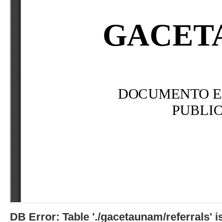
DB Error: Table './gacetaunam/referrals'