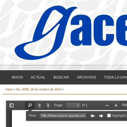
INICIO
ACTUAL
BUSCAR
ARCHIVOS
TODA LA UN
Inicio
>
No. 4288, 28 de octubre de 2010
>