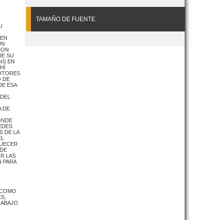
TAMAÑO DE FUENTE
U
NEN
ÚN
CON
UE SU
NS EN
HÍ
MOTORES
O DE
DE ESA
 DEL
A DE
ONDE
EDES
S DE LA
EL
QUECER
SDE
OR LAS
N PARA
O COMO
S,
RABAJO