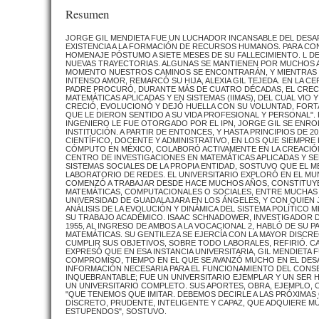
Resumen
JORGE GIL MENDIETA FUE UN LUCHADOR INCANSABLE DEL DESAR
EXISTENCIA A LA FORMACIÓN DE RECURSOS HUMANOS. PARA CO
HOMENAJE PÓSTUMO A SIETE MESES DE SU FALLECIMIENTO. L 
NUEVAS TRAYECTORIAS. ALGUNAS SE MANTIENEN POR MUCHOS A
MOMENTO NUESTROS CAMINOS SE ENCONTRARÁN, Y MIENTRAS 
INTENSO AMOR, REMARCÓ SU HIJA, ALEXIA GIL TEJEDA. EN LA 
PADRE PROCURÓ, DURANTE MÁS DE CUATRO DÉCADAS, EL CRECIMI
MATEMÁTICAS APLICADAS Y EN SISTEMAS (IIMAS), DEL CUAL VIO 
CRECIÓ, EVOLUCIONÓ Y DEJÓ HUELLA CON SU VOLUNTAD, FORT
QUE LE DIERON SENTIDO A SU VIDA PROFESIONAL Y PERSONAL".
INGENIERO LE FUE OTORGADO POR EL IPN, JORGE GIL SE ENRO
INSTITUCIÓN. A PARTIR DE ENTONCES, Y HASTA PRINCIPIOS DE 2
CIENTÍFICO, DOCENTE Y ADMINISTRATIVO, EN LOS QUE SIEMPRE
CÓMPUTO EN MÉXICO, COLABORÓ ACTIVAMENTE EN LA CREACIÓN
CENTRO DE INVESTIGACIONES EN MATEMÁTICAS APLICADAS Y SE
SISTEMAS SOCIALES DE LA PROPIA ENTIDAD, SOSTUVO QUE EL 
LABORATORIO DE REDES. EL UNIVERSITARIO EXPLORÓ EN EL MU
COMENZÓ A TRABAJAR DESDE HACE MUCHOS AÑOS, CONSTITUYE 
MATEMÁTICAS, COMPUTACIONALES O SOCIALES, ENTRE MUCHAS 
UNIVERSIDAD DE GUADALAJARA EN LOS ÁNGELES, Y CON QUIEN 
ANÁLISIS DE LA EVOLUCIÓN Y DINÁMICA DEL SISTEMA POLÍTI
SU TRABAJO ACADÉMICO. ISAAC SCHNADOWER, INVESTIGADOR 
1955, AL INGRESO DE AMBOS A LA VOCACIONAL 2, HABLÓ DE SU P
MATEMÁTICAS. SU GENTILEZA SE EJERCÍA CON LA MAYOR DISCR
CUMPLIR SUS OBJETIVOS, SOBRE TODO LABORALES, REFIRIÓ. C
EXPRESÓ QUE EN ESA INSTANCIA UNIVERSITARIA, GIL MENDIETA
COMPROMISO, TIEMPO EN EL QUE SE AVANZÓ MUCHO EN EL DESA
INFORMACIÓN NECESARIA PARA EL FUNCIONAMIENTO DEL CONSE
INQUEBRANTABLE; FUE UN UNIVERSITARIO EJEMPLAR Y UN SER
UN UNIVERSITARIO COMPLETO. SUS APORTES, OBRA, EJEMPLO,
"QUE TENEMOS QUE IMITAR. DEBEMOS DECIRLE A LAS PRÓXIMA
DISCRETO, PRUDENTE, INTELIGENTE Y CAPAZ, QUE ADQUIERE M
ESTUPENDOS", SOSTUVO.