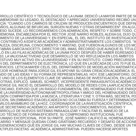
ROLLO CIENTÍFICO Y TECNOLÓGICO DE LA UNAM. DEDICÓ LA MAYOR PARTE DE S
NMEMORAR SU LEGADO, EL DESTACADO Y APRECIADO UNIVERSITARIO RECIBIÓ UN
DECÍA: "CUANDO LOS CAMINOS SE CRUZAN SE PRODUCEN ENCUENTROS QUE DEFI
ÑOS, ALGUNAS SE BIFURCAN, SURGEN NUEVAS Y OTRAS DESAPARECEN". EN ALG
ESO SUCEDE, LO RECORDAREMOS CON ADMIRACIÓN, RESPETO Y SOBRE TODO, 
CEREMONIA, ENCABEZADA POR EL RECTOR JOSÉ NARRO ROBLES, ALEXIA GIL DIJO Q
ENTO DE LA UNIVERSIDAD Y, EN ESPECIAL, EL DEL INSTITUTO DE INVESTIGACIO
Y CONTRIBUYÓ A EDIFICAR ACADÉMICA Y ADMINISTRATIVAMENTE LOS CIMIENTOS. "A
ALEZA, DISCIPLINA, CONOCIMIENTO Y AMISTAD, QUE FUERON ALGUNOS DE LOS 
 FABIÁN GARCÍA NOCETTI, DIRECTOR DEL IIMAS, RECORDÓ QUE AUNQUE EL TÍTUL
LÓ EN LAS FILAS ACADÉMICAS DE LA UNAM POCO DESPUÉS DE HABER EGRESADO 
010, LA VALIOSA ACTIVIDAD QUE DESARROLLÓ SE VIO REFLEJADA EN LOS ÁMBITOS
 ESTUVO MUY ACTIVO EN LA UNIVERSIDAD Y EN SU INSTITUTO. COMO PRECURSOR
 DEL DEPARTAMENTO DE ELECTRÓNICA, LO QUE EN LA DÉCADA DE LOS 70 FUE EL
RVICIOS. LETICIA MAYER CELIS, DEL DEPARTAMENTO DE MODELACIÓN MATEMÁTIC
MEJOR HOMENAJE PARA JORGE GIL ES APOYAR SU GRAN CREACIÓN ACADÉMICA: EL
NDO DE LAS IDEAS Y SU FORMA DE REPRESENTARLAS. HOY, ESE LABORATORIO, D
UNO DE LOS ELEMENTOS CLAVE DE VARIAS LÍNEAS DE INVESTIGACIÓN, EN LAS R
OTRAS, EXPLICÓ. SAMUEL SCHMIDT, VICEPRESIDENTE PARA ASUNTOS ACADÉMICO
JORGE GIL INICIÓ EL DESARROLLO DEL MODELO DE REDES CON LA APLICACIÓN D
CO MEXICANO, EXPUSO QUE UN RASGO FUNDAMENTAL DEL HOMENAJEADO FUE ENRI
DE LA UNIVERSIDAD AUTÓNOMA METROPOLITANA Y AMIGO DEL HOMENAJEADO DE
ASIÓN COMPARTIDA POR LA MÚSICA, LITERATURA Y CINE Y, OTRA MÁS, SECRETA, P
ECIÓN, SIN EMBARGO ESA DELICADEZA NO OCULTABA SU FUERZA Y DETERMINACIÓ
ARLOS ARÁMBURO DE LA HOZ, COORDINADOR DE LA INVESTIGACIÓN CIENTÍFICA,
 FUE SECRETARIO ACADÉMICO; AHÍ APORTÓ SUS CONOCIMIENTOS, INGENIO Y
RROLLO DE NUEVOS SISTEMAS PARA AGILIZAR Y FACILITAR EL MANEJO DE LA
JO TÉCNICO DE FORMA EFICIENTE. SU COMPROMISO INSTITUCIONAL FUE
 HUMANO EXCEPCIONAL. POR SU PARTE, JOSÉ NARRO CALIFICÓ AL HOMENAJEAD
 CARIÑO Y MENSAJE QUEDAN COMO GRATÍSIMO RECUERDO Y DESAFÍO DE ACCIONE
S GENERACIONES QUE EN JORGE GIL HAY MUCHAS CLAVES DE CÓMO, DESDE UN T
ÚLTIPLES FACETAS -ACADÉMICA, ADMINISTRATIVA- PUEDEN HACERSE APORTES