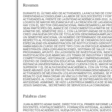
Resumen
DURANTE EL ÚLTIMO AÑO DE ACTIVIDADES, LA FACULTAD DE CO
ORIENTADAS A CONSOLIDAR LA LABOR DE SUS DOCENTES Y FOR
ACTIVIDADES AL FRENTE DE LA ENTIDAD ACADÉMICA 2009-2010,
LOGROS DE MAYOR RELEVANCIA FUE LA CREACIÓN DE LAS ASIG
HAY CON EL SECTOR ORGANIZACIONAL PARA DESARROLLAR PRO
SEAN PARTÍCIPES DEL AVANCE DE CONOCIMIENTOS A PARTIR DE 
A PARTIR DEL SEMESTRE 2011-1, CON LA OPORTUNIDAD DE ELEGI
CREÓ UNA NUEVA OPCIÓN DE TITULACIÓN DENOMINADA AMPLIAC
UN SEMESTRE ADICIONAL UN NÚMERO DETERMINADO DE ASIGNATU
RESPECTO AL POSGRADO, INFORMÓ QUE SE CREARON DOS NUEVO
ESPECIALIDAD EN ADMINISTRACIÓN DE INSTITUCIONES GERONTO
HABÍA NINGÚN CURSO DE ESTE TIPO CON UN ENFOQUE ADMINIST
MAESTRÍA EN LÍNEA (ORGANIZACIONES, SISTEMAS DE SALUD Y A
PROGRAMAS, APUNTÓ. EN LA DIVISIÓN DE INVESTIGACIÓN, IND
INVESTIGACIÓN QUE ABARCAN LOS TEMAS DE INDUSTRIA Y DES
COMPETITIVIDAD, HISTORIA DE LA EMPRESA Y EMPRENDURISMO,
CENTRO DE ORIENTACIÓN EDUCATIVA, PARA ATENDER LAS DIVE
INSTANCIA UNIVERSITARIA A SU CARGO CUENTA CON EL MAYOR
SUPERIOR Y EL DE ALTA EXIGENCIA ACADÉMICA, CON UN TOTAL D
SIADE ABUNDÓ QUE SE PROYECTA UN PROGRAMA DENOMINADO AD
ACTIVIDADES DE MEJORA EN LOS AYUNTAMIENTOS; ADEMÁS, SE 
RESALTÓ QUE PARA CREAR UN VÍNCULO ENTRE LA SOCIEDAD DE 
EGRESADOS. AL CONCLUIR EL INFORME, SE ENTREGARON RECONOC
ANTIGEDAD. ASIMISMO, SE HIZO LA ENTREGA SIMBÓLICA DE 30 M
JESÚS SANDOVAL, SECRETARIO DE SERVICIOS A LA COMUNIDAD.
Palabras clave
JUAN ALBERTO ADAM SIADE, DIRECTOR FCA, PRIMER INFORME L
DOCENTES, FORTALECIMIENTO, FORMACIÓN INTEGRAL, ALUMNOS
PROYECTOS ACADÉMICOS, NUEVA OPCIÓN TITULACIÓN, NUEVOS P