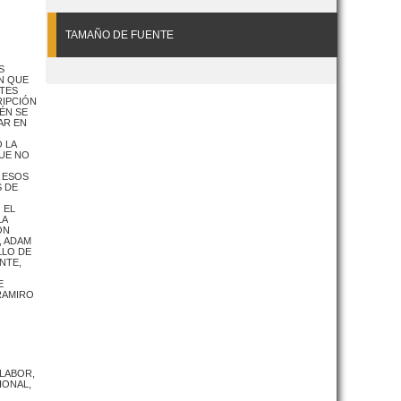
TAMAÑO DE FUENTE
S
N QUE
NTES
RIPCIÓN
ÉN SE
AR EN
 LA
QUE NO
A ESOS
S DE
 EL
LA
ÓN
, ADAM
LLO DE
NTE,
E
 RAMIRO
 LABOR,
IONAL,