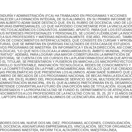
NTADURÍA Y ADMINISTRACIÓN (FCA) HA TRABAJADO EN PROGRAMAS Y ACCIONES
TALECER LA FORMACIÓN INTEGRAL DE SUS ALUMNOS. EN SU PRIMER INFORME DE
 JUAN ALBERTO ADAM SIADE DESTACÓ QUE, EN EL RUBRO DE DOCENCIA, UNO DE LO
NATURAS EMPRESARIALES, LO QUE HA PODIDO CONCRETARSE POR LA VINCULACIÓ
YECTOS ACADÉMICOS CONJUNTOS. ASIMISMO, APUNTÓ, PARA QUE LOS ESTUDIA
SUS INTERESES PROFESIONALES Y PERSONALES, SE LOGRÓ FLEXIBILIZAR LA INSC
R A SUS PROFESORES Y MATERIAS INDIVIDUALMENTE. ESE AÑO, PROSIGUIÓ, TAMBI
IÓN DE CONOCIMIENTOS INTERFACULTADES, QUE CONSISTE EN CURSAR Y APROB
RAS, QUE SE IMPARTAN EN DIVERSAS FACULTADES DE ESTA CASA DE ESTUDIOS.
S PROGRAMAS DE MAESTRÍA: EN INFORMÁTICA Y EN ALTA DIRECCIÓN, ASÍ COMO
LÓGICAS, "LO QUE NOS COLOCA A LA VANGUARDIA EN EL ÁMBITO MUNDIAL, POR
RATIVO". ADEMÁS, PARA LOGRAR UNA MAYOR COBERTURA EN LA IMPARTICIÓN DE
UDITORÍA), SE CUENTA CON 103 CURSOS EN LA PLATAFORMA EDUCATIVA QUE APOY
ICÓ EL TITULAR, SE PRESENTARON Y PUSIERON EN MARCHA LOS MACROPROYECTO
ARROLLO SUSTENTABLE, INNOVACIÓN TECNOLÓGICA, REDES DE CONOCIMIENTO Y
 Y LA COMPETITIVIDAD EN LA PYME LATINOAMERICANA. RECALCÓ QUE FUE CREADO
RSAS PROBLEMÁTICAS QUE PRESENTAN LOS ALUMNOS. ADAM SIADE SUBRAYÓ QUE 
 NÚMERO DE BECADOS DE LOS PROGRAMAS NACIONAL DE BECAS PARA LA EDUCACI
E MIL 439. EN EL RUBRO DEL PROGRAMA DE SERVICIO SOCIAL MULTIDISCIPLINARIO
MINISTRACIÓN MUNICIPAL, EN EL QUE ALUMNOS PARTICIPARÁN EN EL DESARRO
PRETENDE CONVERTIRLA A FUTURO EN UNA OPCIÓN MÁS DE TITULACIÓN. IGUALME
EGRESADOS Y LA PROPIA FACULTAD SE FUNDÓ EL DEPARTAMENTO DE ATENCIÓN A
IMIENTOS A LOS PROFESORES DE LA FACULTAD CON 50, 35, 25, 20 Y 15 AÑOS D
IL LAPTOPS PARA LOS MEJORES ALUMNOS DE LICENCIATURA. ASISTIÓ AL INFORME
ABORES DOS MIL NUEVE DOS MIL DIEZ, PROGRAMAS, ACCIONES, CONSOLIDACIÓN,
, DOCENCIA, ASIGNATURAS EMPRESARIALES, VINCULACIÓN, SECTOR ORGANIZAC
ROGRAMAS MAESTRÍA, INFORM TICA, ALTA DIRECCIÓN, MAESTRÍA LÍNEA,