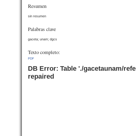
Resumen
sin resumen
Palabras clave
gaceta; unam; dgcs
Texto completo:
PDF
DB Error: Table './gacetaunam/ref
repaired