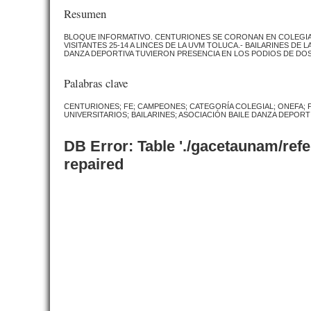
Resumen
BLOQUE INFORMATIVO. CENTURIONES SE CORONAN EN COLEGIAL
VISITANTES 25-14 A LINCES DE LA UVM TOLUCA.- BAILARINES DE
DANZA DEPORTIVA TUVIERON PRESENCIA EN LOS PODIOS DE DO
Palabras clave
CENTURIONES; FE; CAMPEONES; CATEGORÍA COLEGIAL; ONEFA; 
UNIVERSITARIOS; BAILARINES; ASOCIACIÓN BAILE DANZA DEPORT
DB Error: Table './gacetaunam/ref
repaired