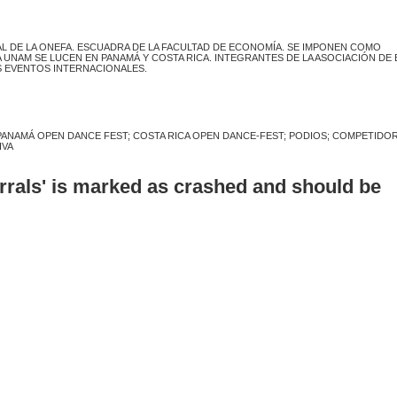
 DE LA ONEFA. ESCUADRA DE LA FACULTAD DE ECONOMÍA. SE IMPONEN COMO
 LA UNAM SE LUCEN EN PANAMÁ Y COSTA RICA. INTEGRANTES DE LA ASOCIACIÓN DE 
S EVENTOS INTERNACIONALES.
PANAMÁ OPEN DANCE FEST; COSTA RICA OPEN DANCE-FEST; PODIOS; COMPETIDO
IVA
errals' is marked as crashed and should be