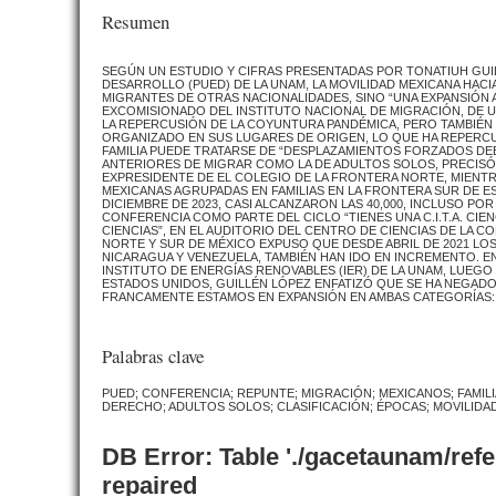
Resumen
SEGÚN UN ESTUDIO Y CIFRAS PRESENTADAS POR TONATIUH GUI
DESARROLLO (PUED) DE LA UNAM, LA MOVILIDAD MEXICANA HA
MIGRANTES DE OTRAS NACIONALIDADES, SINO “UNA EXPANSIÓN 
EXCOMISIONADO DEL INSTITUTO NACIONAL DE MIGRACIÓN, DE 
LA REPERCUSIÓN DE LA COYUNTURA PANDÉMICA, PERO TAMBIÉN
ORGANIZADO EN SUS LUGARES DE ORIGEN, LO QUE HA REPERCU
FAMILIA PUEDE TRATARSE DE “DESPLAZAMIENTOS FORZADOS DEB
ANTERIORES DE MIGRAR COMO LA DE ADULTOS SOLOS, PRECISÓ
EXPRESIDENTE DE EL COLEGIO DE LA FRONTERA NORTE, MIENT
MEXICANAS AGRUPADAS EN FAMILIAS EN LA FRONTERA SUR DE ES
DICIEMBRE DE 2023, CASI ALCANZARON LAS 40,000, INCLUSO PO
CONFERENCIA COMO PARTE DEL CICLO “TIENES UNA C.I.T.A. CIE
CIENCIAS”, EN EL AUDITORIO DEL CENTRO DE CIENCIAS DE LA 
NORTE Y SUR DE MÉXICO EXPUSO QUE DESDE ABRIL DE 2021 LO
NICARAGUA Y VENEZUELA, TAMBIÉN HAN IDO EN INCREMENTO. 
INSTITUTO DE ENERGÍAS RENOVABLES (IER) DE LA UNAM, LUEGO
ESTADOS UNIDOS, GUILLÉN LÓPEZ ENFATIZÓ QUE SE HA NEGADO L
FRANCAMENTE ESTAMOS EN EXPANSIÓN EN AMBAS CATEGORÍAS: 
Palabras clave
PUED; CONFERENCIA; REPUNTE; MIGRACIÓN; MEXICANOS; FAMIL
DERECHO; ADULTOS SOLOS; CLASIFICACIÓN; ÉPOCAS; MOVILIDA
DB Error: Table './gacetaunam/ref
repaired