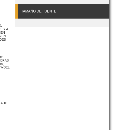
TAMAÑO DE FUENTE
EL
ES, A
MEN
S EN
ADES
DE
TERAS
BA,
TA DEL
STADO