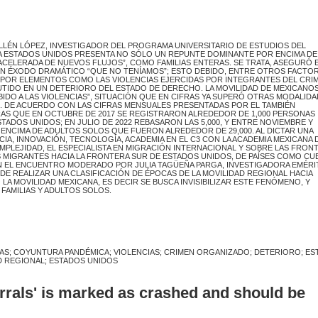
LLÉN LÓPEZ, INVESTIGADOR DEL PROGRAMA UNIVERSITARIO DE ESTUDIOS DEL
CIA ESTADOS UNIDOS PRESENTA NO SÓLO UN REPUNTE DOMINANTE POR ENCIMA DE
ACELERADA DE NUEVOS FLUJOS”, COMO FAMILIAS ENTERAS. SE TRATA, ASEGURÓ 
UN ÉXODO DRAMÁTICO “QUE NO TENÍAMOS”; ESTO DEBIDO, ENTRE OTROS FACTOR
 POR ELEMENTOS COMO LAS VIOLENCIAS EJERCIDAS POR INTEGRANTES DEL CRI
TIDO EN UN DETERIORO DEL ESTADO DE DERECHO. LA MOVILIDAD DE MEXICANO
IDO A LAS VIOLENCIAS”, SITUACIÓN QUE EN CIFRAS YA SUPERÓ OTRAS MODALID
. DE ACUERDO CON LAS CIFRAS MENSUALES PRESENTADAS POR EL TAMBIÉN
RAS QUE EN OCTUBRE DE 2017 SE REGISTRARON ALREDEDOR DE 1,000 PERSONAS
TADOS UNIDOS; EN JULIO DE 2022 REBASARON LAS 5,000, Y ENTRE NOVIEMBRE Y
R ENCIMA DE ADULTOS SOLOS QUE FUERON ALREDEDOR DE 29,000. AL DICTAR UNA
NCIA, INNOVACIÓN, TECNOLOGÍA, ACADEMIA EN EL C3 CON LA ACADEMIA MEXICANA 
COMPLEJIDAD, EL ESPECIALISTA EN MIGRACIÓN INTERNACIONAL Y SOBRE LAS FRON
S MIGRANTES HACIA LA FRONTERA SUR DE ESTADOS UNIDOS, DE PAÍSES COMO CU
EN EL ENCUENTRO MODERADO POR JULIA TAGÜEÑA PARGA, INVESTIGADORA EMÉRI
 DE REALIZAR UNA CLASIFICACIÓN DE ÉPOCAS DE LA MOVILIDAD REGIONAL HACIA
A MOVILIDAD MEXICANA, ES DECIR SE BUSCA INVISIBILIZAR ESTE FENÓMENO, Y
FAMILIAS Y ADULTOS SOLOS.
IAS; COYUNTURA PANDÉMICA; VIOLENCIAS; CRIMEN ORGANIZADO; DETERIORO; E
D REGIONAL; ESTADOS UNIDOS
errals' is marked as crashed and should be