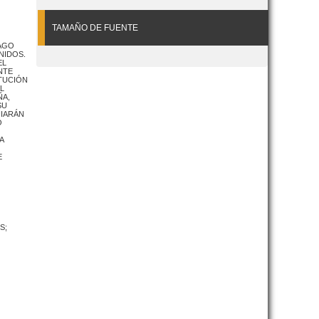
TAMAÑO DE FUENTE
CAGO
NIDOS.
EL
NTE
ITUCIÓN
L
ÑA,
SU
UIARÁN
Ó
A
E
S;