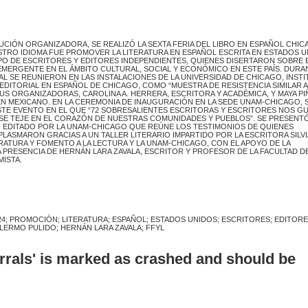
UCIÓN ORGANIZADORA, SE REALIZÓ LA SEXTA FERIA DEL LIBRO EN ESPAÑOL CHI
UESTRO IDIOMA FUE PROMOVER LA LITERATURA EN ESPAÑOL ESCRITA EN ESTADOS U
UPO DE ESCRITORES Y EDITORES INDEPENDIENTES, QUIENES DISERTARON SOBRE 
MERGENTE EN EL ÁMBITO CULTURAL, SOCIAL Y ECONÓMICO EN ESTE PAÍS. DURA
L SE REUNIERON EN LAS INSTALACIONES DE LA UNIVERSIDAD DE CHICAGO, INST
DITORIAL EN ESPAÑOL DE CHICAGO, COMO “MUESTRA DE RESISTENCIA SIMILAR A
US ORGANIZADORAS, CAROLINA A. HERRERA, ESCRITORA Y ACADÉMICA, Y MAYA PI
N MEXICANO. EN LA CEREMONIA DE INAUGURACIÓN EN LA SEDE UNAM-CHICAGO, 
STE EVENTO EN EL QUE “72 SOBRESALIENTES ESCRITORAS Y ESCRITORES NOS G
E SE TEJE EN EL CORAZÓN DE NUESTRAS COMUNIDADES Y PUEBLOS”. SE PRESENT
RO EDITADO POR LA UNAM-CHICAGO QUE REÚNE LOS TESTIMONIOS DE QUIENES
PLASMARON GRACIAS A UN TALLER LITERARIO IMPARTIDO POR LA ESCRITORA SILVI
RATURA Y FOMENTO A LA LECTURA Y LA UNAM-CHICAGO, CON EL APOYO DE LA
 PRESENCIA DE HERNÁN LARA ZAVALA, ESCRITOR Y PROFESOR DE LA FACULTAD D
MISTA.
24; PROMOCIÓN; LITERATURA; ESPAÑOL; ESTADOS UNIDOS; ESCRITORES; EDITORE
LERMO PULIDO; HERNÁN LARA ZAVALA; FFYL
errals' is marked as crashed and should be