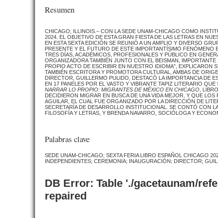
Resumen
CHICAGO, ILLINOIS.– CON LA SEDE UNAM-CHICAGO COMO INSTIT
2024. EL OBJETIVO DE ESTA GRAN FIESTA DE LAS LETRAS EN N
EN ESTA SEXTA EDICIÓN SE REUNIÓ A UN AMPLIO Y DIVERSO GR
PRESENTE Y EL FUTURO DE ESTE IMPORTANTÍSIMO FENÓMENO E
TRES DÍAS, ACADÉMICOS, PROFESIONALES Y PÚBLICO EN GENERA
ORGANIZADORA TAMBIÉN JUNTO CON EL BEISMAN, IMPORTANTE E
PROPIO ACTO DE ESCRIBIR EN NUESTRO IDIOMA”, EXPLICARON S
TAMBIÉN ESCRITORA Y PROMOTORA CULTURAL, AMBAS DE ORIGE
DIRECTOR, GUILLERMO PULIDO, DESTACÓ LA IMPORTANCIA DE E
EN 17 PANELES POR EL VASTO Y VIBRANTE TAPIZ LITERARIO QU
NARRAR LO PROPIO: MIGRANTES DE MÉXICO EN CHICAGO
, LIB
DECIDIERON MIGRAR EN BUSCA DE UNA VIDA MEJOR, Y QUE LOS 
AGUILAR, EL CUAL FUE ORGANIZADO POR LA DIRECCIÓN DE LITE
SECRETARÍA DE DESARROLLO INSTITUCIONAL. SE CONTÓ CON LA
FILOSOFÍA Y LETRAS, Y BRENDA NAVARRO, SOCIÓLOGA Y ECONO
Palabras clave
SEDE UNAM-CHICAGO; SEXTA FERIA LIBRO ESPAÑOL CHICAGO 20
INDEPENDIENTES; CEREMONIA; INAUGURACIÓN; DIRECTOR; GUIL
DB Error: Table './gacetaunam/ref
repaired